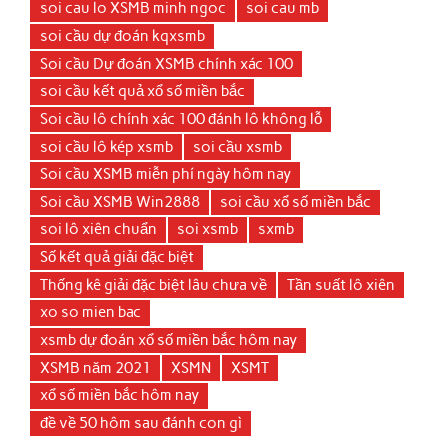
soi cau lo XSMB minh ngoc
soi cau mb
soi cầu dự đoán kqxsmb
Soi cầu Dự đoán XSMB chính xác 100
soi cầu kết quả xổ số miền bắc
Soi cầu lô chính xác 100 đánh lô không lỗ
soi cầu lô kép xsmb
soi cầu xsmb
Soi cầu XSMB miễn phí ngày hôm nay
Soi cầu XSMB Win2888
soi cầu xổ số miền bắc
soi lô xiên chuẩn
soi xsmb
sxmb
Số kết quả giải đặc biệt
Thống kê giải đặc biệt lâu chưa về
Tần suất lô xiên
xo so mien bac
xsmb dự đoán xổ số miền bắc hôm nay
XSMB năm 2021
XSMN
XSMT
xổ số miền bắc hôm nay
đề về 50 hôm sau đánh con gì