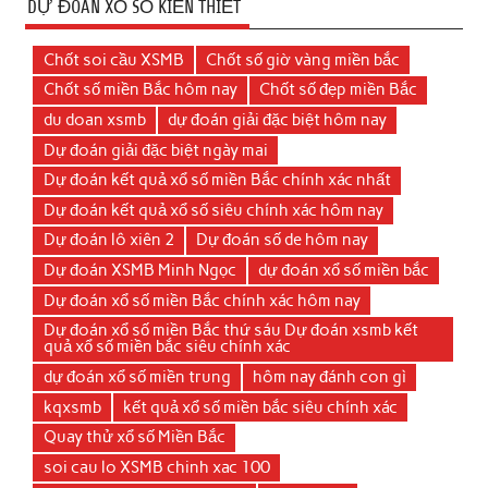
DỰ ĐOÁN XỔ SỐ KIẾN THIẾT
Chốt soi cầu XSMB
Chốt số giờ vàng miền bắc
Chốt số miền Bắc hôm nay
Chốt số đẹp miền Bắc
du doan xsmb
dự đoán giải đặc biệt hôm nay
Dự đoán giải đặc biệt ngày mai
Dự đoán kết quả xổ số miền Bắc chính xác nhất
Dự đoán kết quả xổ số siêu chính xác hôm nay
Dự đoán lô xiên 2
Dự đoán số de hôm nay
Dự đoán XSMB Minh Ngọc
dự đoán xổ số miền bắc
Dự đoán xổ số miền Bắc chính xác hôm nay
Dự đoán xổ số miền Bắc thứ sáu Dự đoán xsmb kết
quả xổ số miền bắc siêu chính xác
dự đoán xổ số miền trung
hôm nay đánh con gì
kqxsmb
kết quả xổ số miền bắc siêu chính xác
Quay thử xổ số Miền Bắc
soi cau lo XSMB chinh xac 100