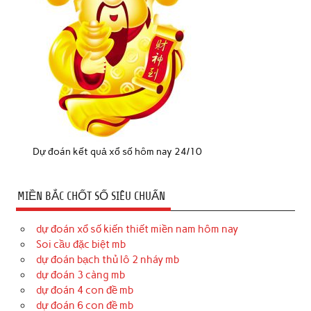
Dự đoán kết quả xổ số hôm nay 24/10
MIỀN BẮC CHỐT SỐ SIÊU CHUẨN
dự đoán xổ số kiến thiết miền nam hôm nay
Soi cầu đặc biệt mb
dự đoán bạch thủ lô 2 nháy mb
dự đoán 3 càng mb
dự đoán 4 con đề mb
dự đoán 6 con đề mb