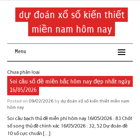
Skip
to
content
dự đoán xổ số kiến thiết
miền nam hôm nay
dự đoán xổ số kiến thiết miền nam hôm nay
Menu
Chưa phân loại
Soi cầu số đề miền bắc hôm nay đẹp nhất ngày
16/05/2026
Posted on
09/02/2026
by
dự đoán xổ số kiến thiết miền nam
hôm nay
Soi cầu bạch thủ đề miễn phí hôm nay 16/05/2026 : 83 Chốt
số song thủ đề chính xác 16/05/2026 : 32, 52 Dự đoán đề
10 số cực chuẩn […]