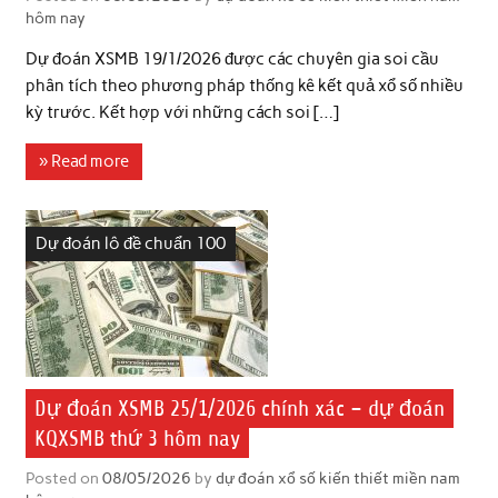
hôm nay
Dự đoán XSMB 19/1/2026 được các chuyên gia soi cầu
phân tích theo phương pháp thống kê kết quả xổ số nhiều
kỳ trước. Kết hợp với những cách soi […]
» Read more
Dự đoán lô đề chuẩn 100
Dự đoán XSMB 25/1/2026 chính xác – dự đoán
KQXSMB thứ 3 hôm nay
Posted on
08/05/2026
by
dự đoán xổ số kiến thiết miền nam