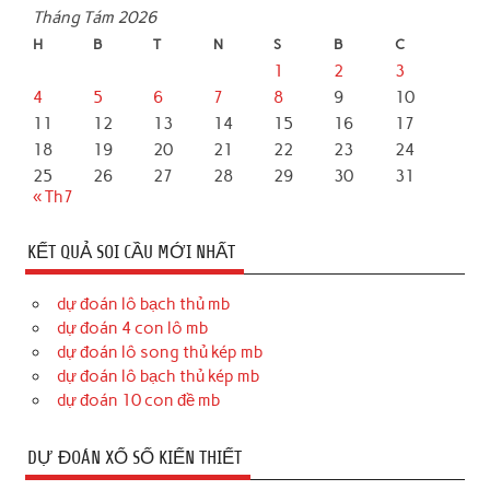
Tháng Tám 2026
H
B
T
N
S
B
C
1
2
3
4
5
6
7
8
9
10
11
12
13
14
15
16
17
18
19
20
21
22
23
24
25
26
27
28
29
30
31
« Th7
KẾT QUẢ SOI CẦU MỚI NHẤT
dự đoán lô bạch thủ mb
dự đoán 4 con lô mb
dự đoán lô song thủ kép mb
dự đoán lô bạch thủ kép mb
dự đoán 10 con đề mb
DỰ ĐOÁN XỔ SỐ KIẾN THIẾT