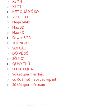
XSMN
XSMT
KẾT QUẢ XỔ SỐ
VIETLOTT
Mega 6×45
Max 3D
Max 4D
Power 6/55
THỐNG KÊ
SOI CẦU
DÒ VÉ SỐ
SỔ MƠ
QUAY THỬ
SỐ KẾT QUẢ
Số kết quả miền bắc
dự đoán số – soi cau vip mt
Số kết quả miền nam