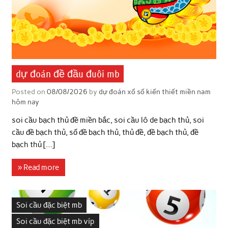
dự đoán đề đầu đuôi mb
Posted on
08/08/2026
by
dự đoán xổ số kiến thiết miền nam
hôm nay
soi cầu bạch thủ đề miền bắc, soi cầu lô de bạch thủ, soi
cầu đề bạch thủ, số đề bạch thủ, thủ đề, đề bạch thủ, đề
bạch thủ […]
» Read more
Soi cầu đặc biệt mb
Soi cầu đặc biệt mb víp