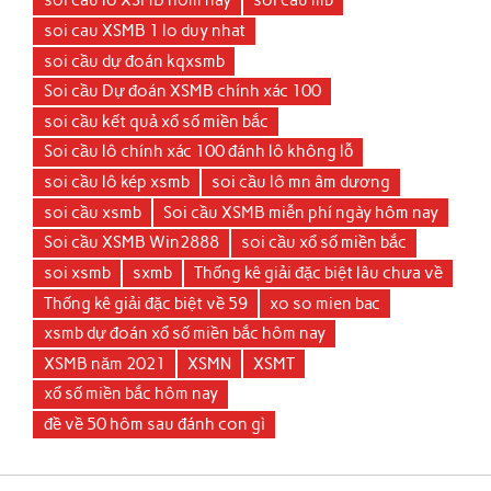
soi cau lo XSMB hom nay
soi cau mb
soi cau XSMB 1 lo duy nhat
soi cầu dự đoán kqxsmb
Soi cầu Dự đoán XSMB chính xác 100
soi cầu kết quả xổ số miền bắc
Soi cầu lô chính xác 100 đánh lô không lỗ
soi cầu lô kép xsmb
soi cầu lô mn âm dương
soi cầu xsmb
Soi cầu XSMB miễn phí ngày hôm nay
Soi cầu XSMB Win2888
soi cầu xổ số miền bắc
soi xsmb
sxmb
Thống kê giải đặc biệt lâu chưa về
Thống kê giải đặc biệt về 59
xo so mien bac
xsmb dự đoán xổ số miền bắc hôm nay
XSMB năm 2021
XSMN
XSMT
xổ số miền bắc hôm nay
đề về 50 hôm sau đánh con gì