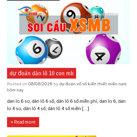
dự đoán dàn lô 10 con mb
Posted on
08/08/2026
by
dự đoán xổ số kiến thiết miền nam
hôm nay
dan lo 6 so, dàn lô 6 số, dàn lô 6 số miền phí, dan lo 6, dan
lo 4 so, dàn lô 4 số, dàn lô 4 số miền […]
» Read more