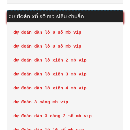
dự đoán xổ số mb siêu chuẩn
dự đoán dàn lô 6 số mb vip
dự đoán dàn lô 8 số mb vip
dự đoán dàn lô xiên 2 mb vip
dự đoán dàn lô xiên 3 mb vip
dự đoán dàn lô xiên 4 mb vip
dự đoán 3 càng mb vip
dự đoán dàn 3 càng 2 số mb vip