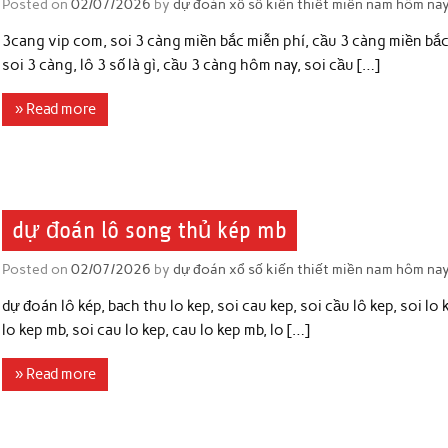
Posted on
02/07/2026
by
dự đoán xổ số kiến thiết miền nam hôm na
3cang vip com, soi 3 càng miền bắc miễn phí, cầu 3 càng miền bắc
soi 3 càng, lô 3 số là gì, cầu 3 càng hôm nay, soi cầu […]
» Read more
dự đoán lô song thủ kép mb
Posted on
02/07/2026
by
dự đoán xổ số kiến thiết miền nam hôm na
dự đoán lô kép, bach thu lo kep, soi cau kep, soi cầu lô kep, soi lo 
lo kep mb, soi cau lo kep, cau lo kep mb, lo […]
» Read more