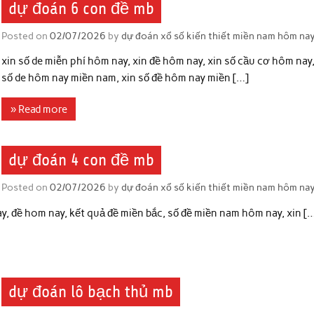
dự đoán 6 con đề mb
Posted on
02/07/2026
by
dự đoán xổ số kiến thiết miền nam hôm na
xin số de miễn phí hôm nay, xin đề hôm nay, xin số cầu cơ hôm nay,
số de hôm nay miền nam, xin số đề hôm nay miền […]
» Read more
dự đoán 4 con đề mb
Posted on
02/07/2026
by
dự đoán xổ số kiến thiết miền nam hôm na
ay, đề hom nay, kết quả đề miền bắc, số đề miền nam hôm nay, xin [
dự đoán lô bạch thủ mb