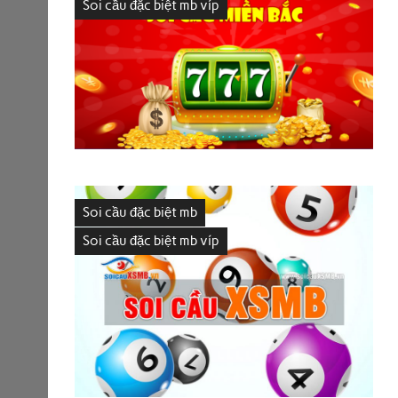
Soi cầu đặc biệt mb víp
Soi cầu đặc biệt mb
Soi cầu đặc biệt mb víp