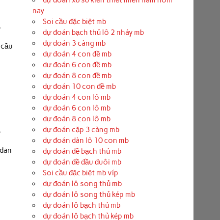
dự đoán xổ số kiến thiết miền nam hôm
nay
Soi cầu đặc biệt mb
y
dự đoán bạch thủ lô 2 nháy mb
dự đoán 3 càng mb
, cầu
dự đoán 4 con đề mb
dự đoán 6 con đề mb
dự đoán 8 con đề mb
dự đoán 10 con đề mb
dự đoán 4 con lô mb
dự đoán 6 con lô mb
dự đoán 8 con lô mb
dự đoán cặp 3 càng mb
y
dự đoán dàn lô 10 con mb
 dan
dự đoán đề bạch thủ mb
dự đoán đề đầu đuôi mb
Soi cầu đặc biệt mb víp
dự đoán lô song thủ mb
dự đoán lô song thủ kép mb
dự đoán lô bạch thủ mb
dự đoán lô bạch thủ kép mb