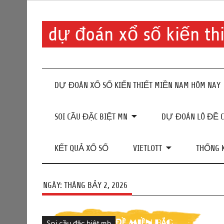
Skip
to
content
dự đoán xổ số kiến t
dự đoán xổ số kiến thiết miền nam hôm nay
DỰ ĐOÁN XỔ SỐ KIẾN THIẾT MIỀN NAM HÔM NAY
SOI CẦU ĐẶC BIỆT MN
DỰ ĐOÁN LÔ ĐỀ C
KẾT QUẢ XỔ SỐ
VIETLOTT
THỐNG 
NGÀY:
THÁNG BẢY 2, 2026
Soi cầu đặc biệt mb