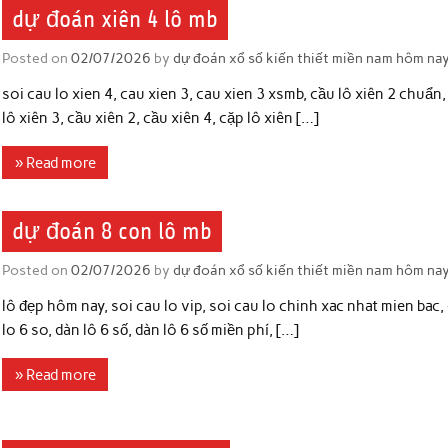
dự đoán xiên 4 lô mb
Posted on
02/07/2026
by
dự đoán xổ số kiến thiết miền nam hôm na
soi cau lo xien 4, cau xien 3, cau xien 3 xsmb, cầu lô xiên 2 chuẩn
lô xiên 3, cầu xiên 2, cầu xiên 4, cặp lô xiên […]
» Read more
dự đoán 8 con lô mb
Posted on
02/07/2026
by
dự đoán xổ số kiến thiết miền nam hôm na
lô đẹp hôm nay, soi cau lo vip, soi cau lo chinh xac nhat mien bac,
lo 6 so, dàn lô 6 số, dàn lô 6 số miền phí, […]
» Read more