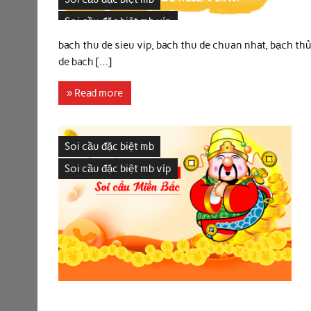
Soi cầu đặc biệt mb víp
bach thu de sieu vip, bach thu de chuan nhat, bạch thủ
de bach […]
» Read more
Soi cầu đặc biệt mb
Soi cầu đặc biệt mb víp