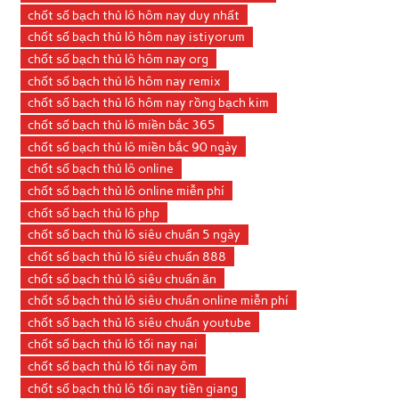
chốt số bạch thủ lô hôm nay duy nhất
chốt số bạch thủ lô hôm nay istiyorum
chốt số bạch thủ lô hôm nay org
chốt số bạch thủ lô hôm nay remix
chốt số bạch thủ lô hôm nay rồng bạch kim
chốt số bạch thủ lô miền bắc 365
chốt số bạch thủ lô miền bắc 90 ngày
chốt số bạch thủ lô online
chốt số bạch thủ lô online miễn phí
chốt số bạch thủ lô php
chốt số bạch thủ lô siêu chuẩn 5 ngày
chốt số bạch thủ lô siêu chuẩn 888
chốt số bạch thủ lô siêu chuẩn ăn
chốt số bạch thủ lô siêu chuẩn online miễn phí
chốt số bạch thủ lô siêu chuẩn youtube
chốt số bạch thủ lô tối nay nai
chốt số bạch thủ lô tối nay ôm
chốt số bạch thủ lô tối nay tiền giang