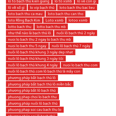
lô to bạch thủ kiên giang
lô tô xsmb
lô về con gì
lô về số gì
lo vip bạch thủ
loto bach thu bac lieu
loto bach thu ca mau
loto bach thu can tho
loto Rồng Bạch Kim
Loto xsmb
lotoo xsmb
lotto bach thu
lotto bach thu mb
như thế nào là bạch thủ lô
nuôi lô bạch thủ 2 ngày
nuoi lo bach thu 2 ngay lo bach thu mb
nuoi lo bach thu 5 ngay
nuôi lô bạch thủ 7 ngày
nuôi lô bạch thủ khung 3 ngày dep nhat
nuôi lô bạch thủ khung 3 ngày tôi
nuôi lô bạch thủ khung 4 ngày
nuoi lo bach thu.com
nuôi lô bạch thủ.com lô bạch thủ là mấy con
phương pháp bắt bạch thủ lô
phương pháp bắt bạch thủ lô miền bắc
phương pháp bắt lô bạch thủ
phuong phap choi lo bach thu
phương pháp nuôi lô bạch thủ
phuong phap soi cau bach thu lo
phương pháp soi lô bạch thủ