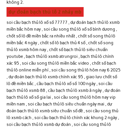
không 2.
dự đoán bạch thủ lô 2 nháy mb
soi cầu bạch thủ lô xổ số 77777 , dự đoán bạch thủ lô xsmb
miền bắc hôm nay , soi cầu song thủ lô xổ số bình dương ,
chốt số lô đề miền bắc ra nhiều nhất , chốt số song thủ lô
miền bắc 4 ngày , chốt số lô bạch thủ 4 số , chốt số song
thủ lô xsmb hôm nay , chốt số bạch thủ lô siêu chuẩn
youtube , bạch thủ lô xsmb atrungroi , bạch thủ lô chính
xác 95 , soi cầu song thủ lô miền bắc video , chốt số bạch
thủ lô online miễn phí , soi cầu song thủ lô hôm nay 6 2025
, dự đoán bạch thủ lô xsmb chính xác 95 , giao lưu chốt số
lô đề miền bắc , cầu bạch thủ lô xổ số 100 ngày , soi cầu
bạch thủ lô xsmb 88 , cầu bạch thủ lô xsmb â ngày , dự đoán
bạch thủ lô xổ số gia lai , soi cầu song thủ lô hôm nay vip
miền nam , soi cầu bạch thủ lô siêu chuẩn ngày mai , dự
đoán bạch thủ lô xsmb siêu chuẩn số đề , soi cầu song thủ
lô xsmb cách , soi cầu bạch thủ lô chính xác khung 2 ngày ,
soi cầu bạch thủ lô xsmb dự đoán , soi cầu song thủ lô