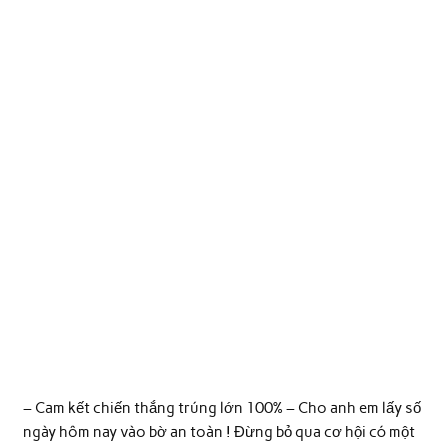
– Cam kết chiến thắng trúng lớn 100% – Cho anh em lấy số
ngày hôm nay vào bờ an toàn ! Đừng bỏ qua cơ hội có một