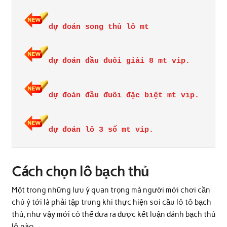
dự đoán song thủ lô mt
dự đoán đầu đuôi giải 8 mt vip.
dự đoán đầu đuôi đặc biệt mt vip.
dự đoán lô 3 số mt vip.
Cách chọn lô bạch thủ
Một trong những lưu ý quan trọng mà người mới chơi cần
chú ý tới là phải tập trung khi thực hiện soi cầu lô tô bạch
thủ, như vậy mới có thể đưa ra được kết luận đánh bạch thủ
lô nào.