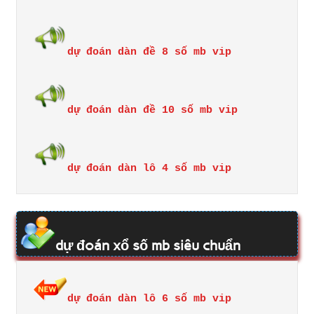
dự đoán dàn đề 8 số mb vip
dự đoán dàn đề 10 số mb vip
dự đoán dàn lô 4 số mb vip
dự đoán xổ số mb siêu chuẩn
dự đoán dàn lô 6 số mb vip