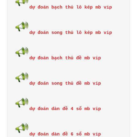
dự đoán bạch thủ lô kép mb vip
dự đoán song thủ lô kép mb vip
dự đoán bạch thủ đề mb vip
dự đoán song thủ đề mb vip
dự đoán dàn đề 4 số mb vip
dự đoán dàn đề 6 số mb vip