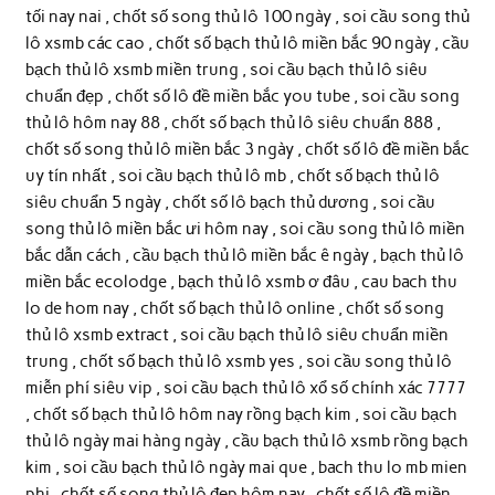
tối nay nai , chốt số song thủ lô 100 ngày , soi cầu song thủ
lô xsmb các cao , chốt số bạch thủ lô miền bắc 90 ngày , cầu
bạch thủ lô xsmb miền trung , soi cầu bạch thủ lô siêu
chuẩn đẹp , chốt số lô đề miền bắc you tube , soi cầu song
thủ lô hôm nay 88 , chốt số bạch thủ lô siêu chuẩn 888 ,
chốt số song thủ lô miền bắc 3 ngày , chốt số lô đề miền bắc
uy tín nhất , soi cầu bạch thủ lô mb , chốt số bạch thủ lô
siêu chuẩn 5 ngày , chốt số lô bạch thủ dương , soi cầu
song thủ lô miền bắc ưi hôm nay , soi cầu song thủ lô miền
bắc dẫn cách , cầu bạch thủ lô miền bắc ê ngày , bạch thủ lô
miền bắc ecolodge , bạch thủ lô xsmb ơ đâu , cau bach thu
lo de hom nay , chốt số bạch thủ lô online , chốt số song
thủ lô xsmb extract , soi cầu bạch thủ lô siêu chuẩn miền
trung , chốt số bạch thủ lô xsmb yes , soi cầu song thủ lô
miễn phí siêu vip , soi cầu bạch thủ lô xổ số chính xác 7777
, chốt số bạch thủ lô hôm nay rồng bạch kim , soi cầu bạch
thủ lô ngày mai hàng ngày , cầu bạch thủ lô xsmb rồng bạch
kim , soi cầu bạch thủ lô ngày mai que , bach thu lo mb mien
phi , chốt số song thủ lô đẹp hôm nay , chốt số lô đề miền