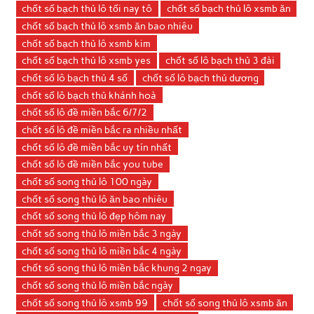
chốt số bạch thủ lô tối nay tô
chốt số bạch thủ lô xsmb ăn
chốt số bạch thủ lô xsmb ăn bao nhiêu
chốt số bạch thủ lô xsmb kim
chốt số bạch thủ lô xsmb yes
chốt số lô bạch thủ 3 đài
chốt số lô bạch thủ 4 số
chốt số lô bạch thủ dương
chốt số lô bạch thủ khánh hoà
chốt số lô đề miền bắc 6/7/2
chốt số lô đề miền bắc ra nhiều nhất
chốt số lô đề miền bắc uy tín nhất
chốt số lô đề miền bắc you tube
chốt số song thủ lô 100 ngày
chốt số song thủ lô ăn bao nhiêu
chốt số song thủ lô đẹp hôm nay
chốt số song thủ lô miền bắc 3 ngày
chốt số song thủ lô miền bắc 4 ngày
chốt số song thủ lô miền bắc khung 2 ngay
chốt số song thủ lô miền bắc ngày
chốt số song thủ lô xsmb 99
chốt số song thủ lô xsmb ăn