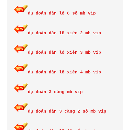
dự đoán dàn lô 8 số mb vip
dự đoán dàn lô xiên 2 mb vip
dự đoán dàn lô xiên 3 mb vip
dự đoán dàn lô xiên 4 mb vip
dự đoán 3 càng mb vip
dự đoán dàn 3 càng 2 số mb vip