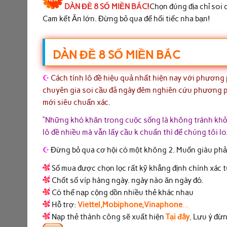
DÀN ĐỀ 8 SỐ MIỀN BẮC
!
Chọn đúng địa chỉ soi
Cam kết Ăn lớn. Đừng bỏ qua để hối tiếc nha bạn!
DÀN ĐỀ 8 SỐ MIỀN BẮC
☪
Cách tính lô đề hiệu quả nhất hiện nay với phương 
chuyên gia soi cầu đã ngày đêm nghiên cứu phương p
mới siêu chuẩn xác.
“Những khó khăn trong cuộc sống là không tránh khỏi 
lô đề nhiều mà vẫn lấy cầu k chuẩn thì để chúng tôi lo
☪
Đừng bỏ qua cơ hội có một không 2. Muốn giàu phải
Số mua được chọn lọc rất kỹ khẳng định chính xác t
Chốt số víp
hàng ngày. ngày nào ăn ngày đó.
Có thể nạp cộng dồn nhiều thẻ khác nhau
Hỗ trợ:
Viettel,Mobiphone,Vinaphone
…
Nạp thẻ thành công sẽ xuất hiện
Tại đây
,
Lưu ý đừn