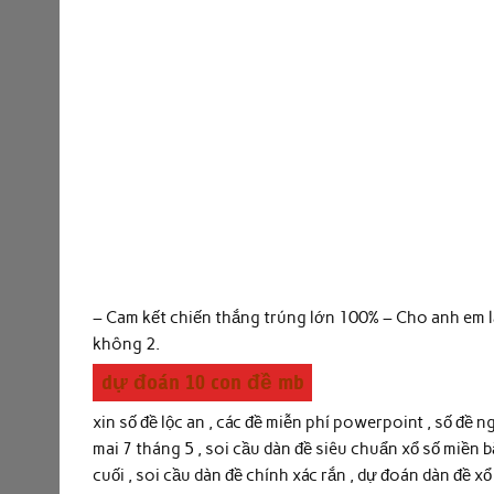
– Cam kết chiến thắng trúng lớn 100% – Cho anh em l
không 2.
dự đoán 10 con đề mb
xin số đề lộc an , các đề miễn phí powerpoint , số đề n
mai 7 tháng 5 , soi cầu dàn đề siêu chuẩn xổ số miền b
cuối , soi cầu dàn đề chính xác rắn , dự đoán dàn đề xổ