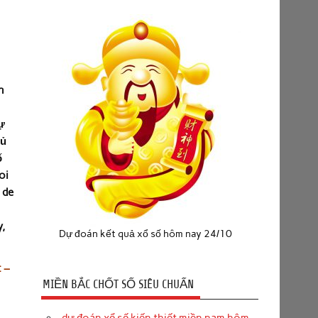
n
dự
hủ
ố
oi
 de
y,
Dự đoán kết quả xổ số hôm nay 24/10
c –
MIỀN BẮC CHỐT SỐ SIÊU CHUẨN