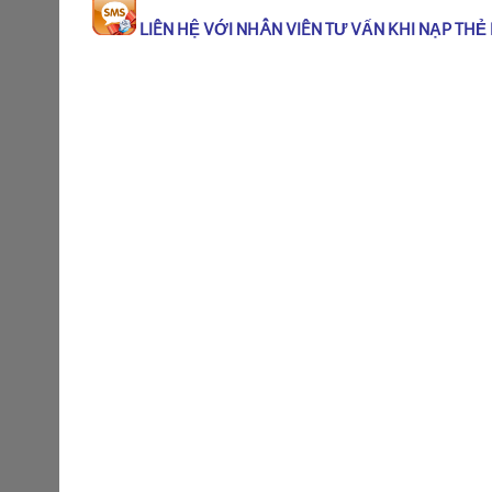
LIÊN HỆ VỚI NHÂN VIÊN TƯ VẤN KHI NẠP THẺ 