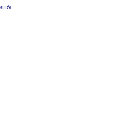
BỊ LỖI