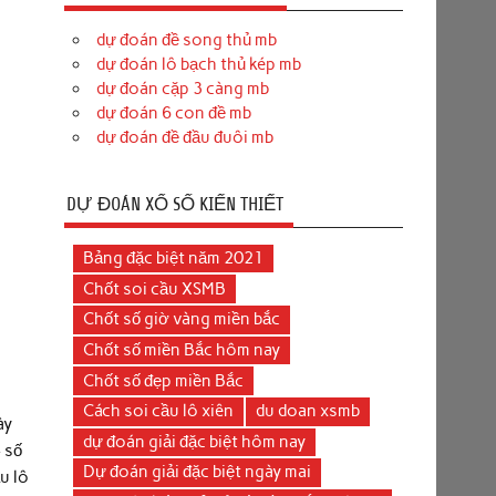
dự đoán đề song thủ mb
dự đoán lô bạch thủ kép mb
dự đoán cặp 3 càng mb
dự đoán 6 con đề mb
dự đoán đề đầu đuôi mb
DỰ ĐOÁN XỔ SỐ KIẾN THIẾT
Bảng đặc biệt năm 2021
Chốt soi cầu XSMB
Chốt số giờ vàng miền bắc
Chốt số miền Bắc hôm nay
Chốt số đẹp miền Bắc
Cách soi cầu lô xiên
du doan xsmb
ày
dự đoán giải đặc biệt hôm nay
4 số
Dự đoán giải đặc biệt ngày mai
u lô