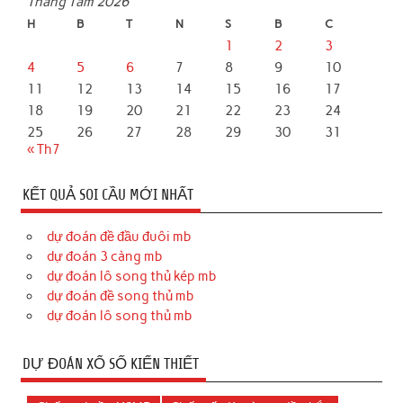
Tháng Tám 2026
H
B
T
N
S
B
C
1
2
3
4
5
6
7
8
9
10
11
12
13
14
15
16
17
18
19
20
21
22
23
24
25
26
27
28
29
30
31
« Th7
KẾT QUẢ SOI CẦU MỚI NHẤT
dự đoán đề đầu đuôi mb
dự đoán 3 càng mb
dự đoán lô song thủ kép mb
dự đoán đề song thủ mb
dự đoán lô song thủ mb
DỰ ĐOÁN XỔ SỐ KIẾN THIẾT