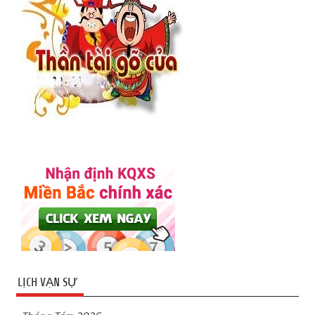
LỊCH VẠN SỰ