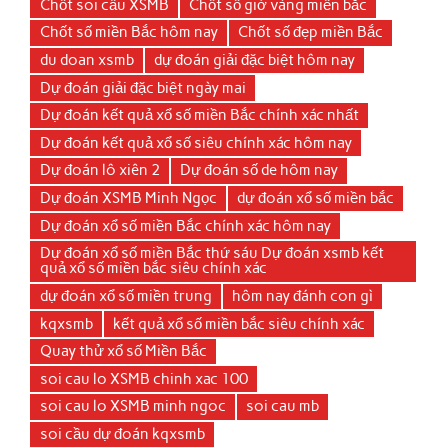
Chốt soi cầu XSMB
Chốt số giờ vàng miền bắc
Chốt số miền Bắc hôm nay
Chốt số đẹp miền Bắc
du doan xsmb
dự đoán giải đặc biệt hôm nay
Dự đoán giải đặc biệt ngày mai
Dự đoán kết quả xổ số miền Bắc chính xác nhất
Dự đoán kết quả xổ số siêu chính xác hôm nay
Dự đoán lô xiên 2
Dự đoán số de hôm nay
Dự đoán XSMB Minh Ngọc
dự đoán xổ số miền bắc
Dự đoán xổ số miền Bắc chính xác hôm nay
Dự đoán xổ số miền Bắc thứ sáu Dự đoán xsmb kết
quả xổ số miền bắc siêu chính xác
dự đoán xổ số miền trung
hôm nay đánh con gì
kqxsmb
kết quả xổ số miền bắc siêu chính xác
Quay thử xổ số Miền Bắc
soi cau lo XSMB chinh xac 100
soi cau lo XSMB minh ngoc
soi cau mb
soi cầu dự đoán kqxsmb