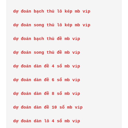
dự đoán bạch thủ lô kép mb vip
dự đoán song thủ lô kép mb vip
dự đoán bạch thủ đề mb vip
dự đoán song thủ đề mb vip
dự đoán dàn đề 4 số mb vip
dự đoán dàn đề 6 số mb vip
dự đoán dàn đề 8 số mb vip
dự đoán dàn đề 10 số mb vip
dự đoán dàn lô 4 số mb vip