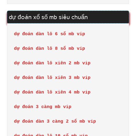
dự đoán xổ số mb siêu chuẩn
dự đoán dàn lô 6 số mb vip
dự đoán dàn lô 8 số mb vip
dự đoán dàn lô xiên 2 mb vip
dự đoán dàn lô xiên 3 mb vip
dự đoán dàn lô xiên 4 mb vip
dự đoán 3 càng mb vip
dự đoán dàn 3 càng 2 số mb vip