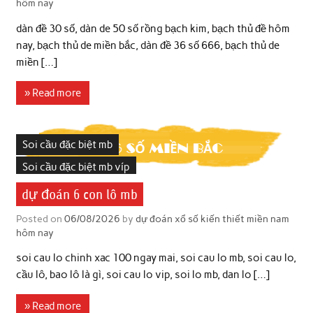
hôm nay
dàn đề 30 số, dàn de 50 số rồng bạch kim, bạch thủ đề hôm
nay, bạch thủ de miền bắc, dàn đề 36 số 666, bạch thủ de
miền […]
» Read more
Soi cầu đặc biệt mb
Soi cầu đặc biệt mb víp
dự đoán 6 con lô mb
Posted on
06/08/2026
by
dự đoán xổ số kiến thiết miền nam
hôm nay
soi cau lo chinh xac 100 ngay mai, soi cau lo mb, soi cau lo,
cầu lô, bao lô là gì, soi cau lo vip, soi lo mb, dan lo […]
» Read more