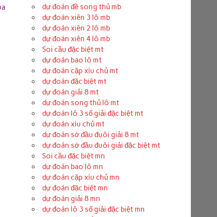
dự đoán đề song thủ mb
ua
dự đoán xiên 3 lô mb
dự đoán xiên 2 lô mb
dự đoán xiên 4 lô mb
Soi cầu đặc biệt mt
dự đoán bao lô mt
dự đoán cặp xíu chủ mt
dự đoán đặc biệt mt
dự đoán giải 8 mt
dự đoán song thủ lô mt
dự đoán lô 3 số giải đặc biệt mt
dự đoán xíu chủ mt
dự đoán sớ đầu đuôi giải 8 mt
dự đoán sớ đầu đuôi giải đặc biệt mt
Soi cầu đặc biệt mn
dự đoán bao lô mn
dự đoán cặp xíu chủ mn
dự đoán đặc biệt mn
dự đoán giải 8 mn
dự đoán lô 3 số giải đặc biệt mn