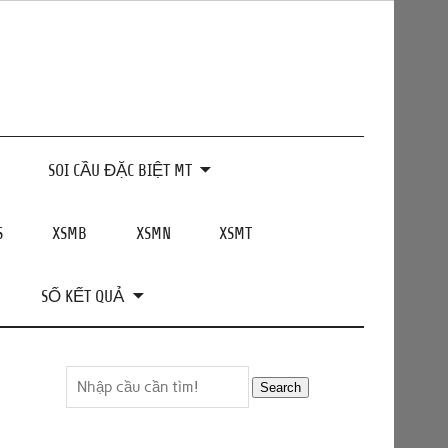
SOI CẦU ĐẶC BIỆT MT
S
XSMB
XSMN
XSMT
SỐ KẾT QUẢ
Search