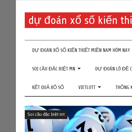
Skip
to
content
dự đoán xổ số kiến t
dự đoán xổ số kiến thiết miền nam hôm nay
DỰ ĐOÁN XỔ SỐ KIẾN THIẾT MIỀN NAM HÔM NAY
SOI CẦU ĐẶC BIỆT MN
DỰ ĐOÁN LÔ ĐỀ C
KẾT QUẢ XỔ SỐ
VIETLOTT
THỐNG 
Soi cầu đặc biệt mt