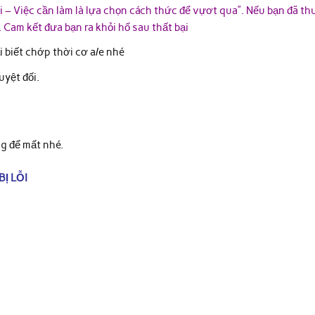
– Việc cần làm là lựa chọn cách thức để vựơt qua”. Nếu bạn đã th
. Cam kết đưa bạn ra khỏi hố sau thất bại
 biết chớp thời cơ a/e nhé
uyệt đối.
g để mất nhé.
BỊ LỖI