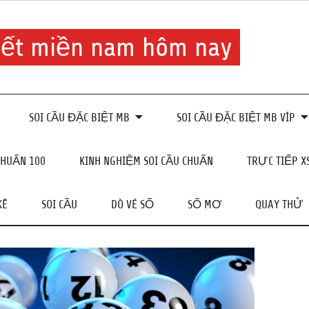
hiết miền nam hôm nay
SOI CẦU ĐẶC BIỆT MB
SOI CẦU ĐẶC BIỆT MB VÍP
HUẨN 100
KINH NGHIỆM SOI CẦU CHUẨN
TRỰC TIẾP X
KÊ
SOI CẦU
DÒ VÉ SỐ
SỔ MƠ
QUAY THỬ