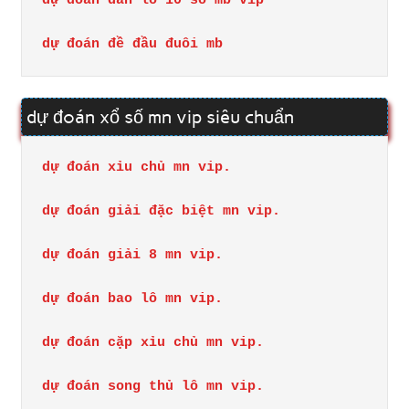
dự đoán dàn lô 10 số mb vip
dự đoán đề đầu đuôi mb
dự đoán xổ số mn vip siêu chuẩn
dự đoán xỉu chủ mn vip.
dự đoán giải đặc biệt mn vip.
dự đoán giải 8 mn vip.
dự đoán bao lô mn vip.
dự đoán cặp xỉu chủ mn vip.
dự đoán song thủ lô mn vip.