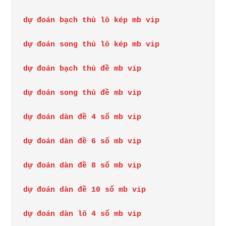
dự đoán bạch thủ lô kép mb vip
dự đoán song thủ lô kép mb vip
dự đoán bạch thủ đề mb vip
dự đoán song thủ đề mb vip
dự đoán dàn đề 4 số mb vip
dự đoán dàn đề 6 số mb vip
dự đoán dàn đề 8 số mb vip
dự đoán dàn đề 10 số mb vip
dự đoán dàn lô 4 số mb vip