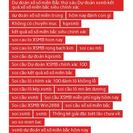
Dự đoán xổ số miền Bắc thứ sáu Dự đoán xsmb kết
quả xổ số miền bắc siêu chính xác
dự đoán xổ số miền trung
hôm nay đánh con gì
Không có chuyên mục
kqxsmb
kết quả xổ số miền bắc siêu chính xác
soi cau lo XSMB hom nay
soi cau lo XSMB rong bach kim
soi cau mb
soi cầu dự đoán kqxsmb
Soi cầu Dự đoán XSMB chính xác 100
soi cầu kết quả xổ số miền bắc
Soi cầu lô chính xác 100 đánh lô không lỗ
soi cầu lô kép xsmb
soi cầu lô mn âm dương
soi cầu xsmb
Soi cầu XSMB miễn phí ngày hôm nay
Soi cầu XSMB Win2888
soi cầu xổ số miền bắc
soi xsmb
sxmb
Thống kê giải đặc biệt lâu chưa về
xo so mien bac
xsmb dự đoán xổ số miền bắc hôm nay