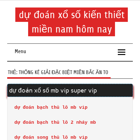
Skip
to
content
dự đoán xổ số kiến thiết
miền nam hôm nay
dự đoán xổ số kiến thiết miền nam hôm nay
Menu
THẺ:
THỐNG KÊ GIẢI ĐẶC BIỆT MIỀN BẮC ĂN TO
dự đoán xổ số mb vip super vip
dự đoán bạch thủ lô mb vip
dự đoán bạch thủ lô 2 nháy mb
dự đoán song thủ lô mb vip