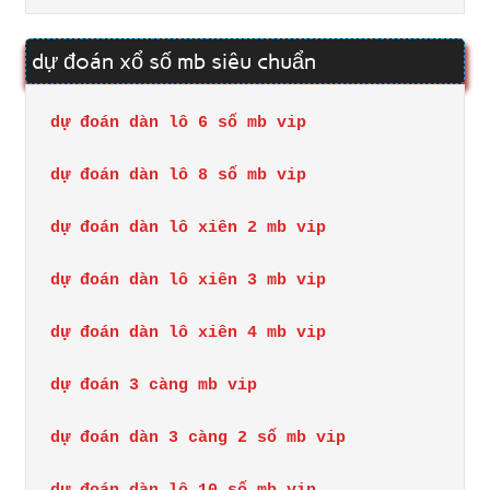
dự đoán xổ số mb siêu chuẩn
dự đoán dàn lô 6 số mb vip
dự đoán dàn lô 8 số mb vip
dự đoán dàn lô xiên 2 mb vip
dự đoán dàn lô xiên 3 mb vip
dự đoán dàn lô xiên 4 mb vip
dự đoán 3 càng mb vip
dự đoán dàn 3 càng 2 số mb vip