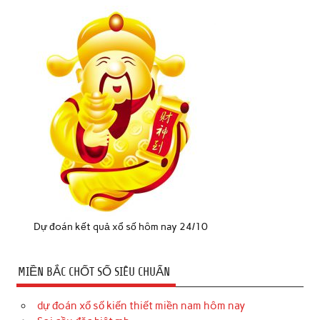
Dự đoán kết quả xổ số hôm nay 24/10
MIỀN BẮC CHỐT SỐ SIÊU CHUẨN
dự đoán xổ số kiến thiết miền nam hôm nay