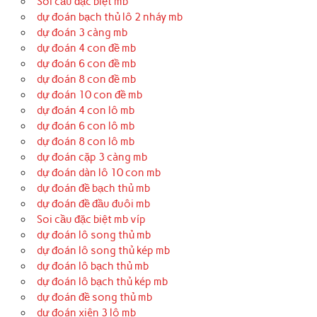
Soi cầu đặc biệt mb
dự đoán bạch thủ lô 2 nháy mb
dự đoán 3 càng mb
dự đoán 4 con đề mb
dự đoán 6 con đề mb
dự đoán 8 con đề mb
dự đoán 10 con đề mb
dự đoán 4 con lô mb
dự đoán 6 con lô mb
dự đoán 8 con lô mb
dự đoán cặp 3 càng mb
dự đoán dàn lô 10 con mb
dự đoán đề bạch thủ mb
dự đoán đề đầu đuôi mb
Soi cầu đặc biệt mb víp
dự đoán lô song thủ mb
dự đoán lô song thủ kép mb
dự đoán lô bạch thủ mb
dự đoán lô bạch thủ kép mb
dự đoán đề song thủ mb
dự đoán xiên 3 lô mb