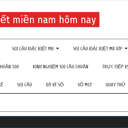
hiết miền nam hôm nay
SOI CẦU ĐẶC BIỆT MB
SOI CẦU ĐẶC BIỆT MB VÍP
HUẨN 100
KINH NGHIỆM SOI CẦU CHUẨN
TRỰC TIẾP X
KÊ
SOI CẦU
DÒ VÉ SỐ
SỔ MƠ
QUAY THỬ