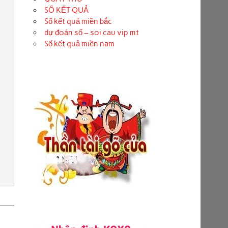
SỐ KẾT QUẢ
Số kết quả miền bắc
dự đoán số – soi cau vip mt
Số kết quả miền nam