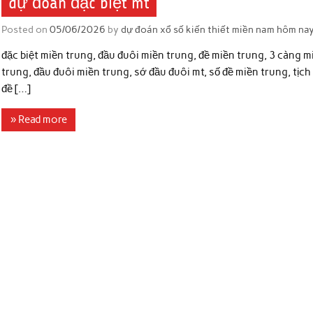
dự đoán đặc biệt mt
Posted on
05/06/2026
by
dự đoán xổ số kiến thiết miền nam hôm na
đặc biệt miền trung, đầu đuôi miền trung, đề miền trung, 3 càng m
trung, đầu đuôi miền trung, sớ đầu đuôi mt, số đề miền trung, tịch
đề […]
» Read more