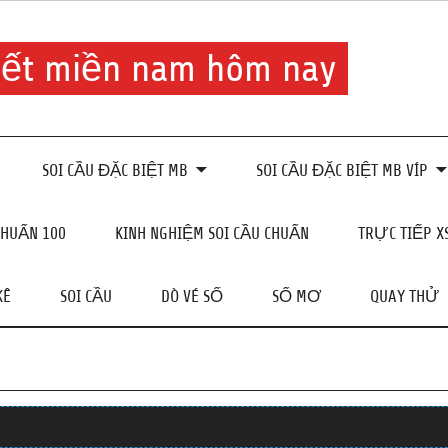
hiết miền nam hôm nay
SOI CẦU ĐẶC BIỆT MB
SOI CẦU ĐẶC BIỆT MB VÍP
HUẨN 100
KINH NGHIỆM SOI CẦU CHUẨN
TRỰC TIẾP X
KÊ
SOI CẦU
DÒ VÉ SỐ
SỔ MƠ
QUAY THỬ