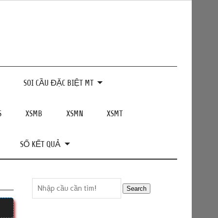
SOI CẦU ĐẶC BIỆT MT
S
XSMB
XSMN
XSMT
SỐ KẾT QUẢ
Search