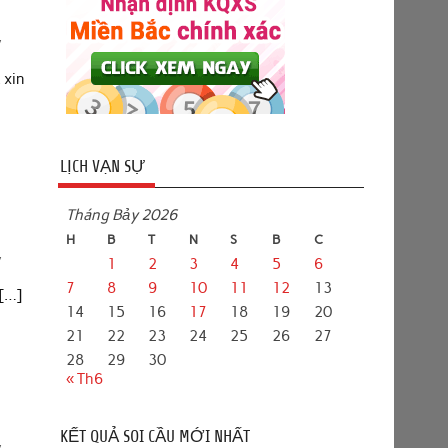
y
 xin
LỊCH VẠN SỰ
Tháng Bảy 2026
H
B
T
N
S
B
C
y
1
2
3
4
5
6
7
8
9
10
11
12
13
 […]
14
15
16
17
18
19
20
21
22
23
24
25
26
27
28
29
30
« Th6
KẾT QUẢ SOI CẦU MỚI NHẤT
y