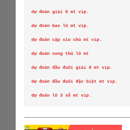
dự đoán giải 8 mt vip.
dự đoán bao lô mt vip.
dự đoán cặp xỉu chủ mt vip.
dự đoán song thủ lô mt
dự đoán đầu đuôi giải 8 mt vip.
dự đoán đầu đuôi đặc biệt mt vip.
dự đoán lô 3 số mt vip.