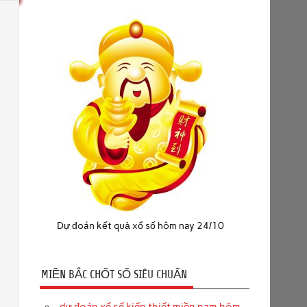
Dự đoán kết quả xổ số hôm nay 24/10
MIỀN BẮC CHỐT SỐ SIÊU CHUẨN