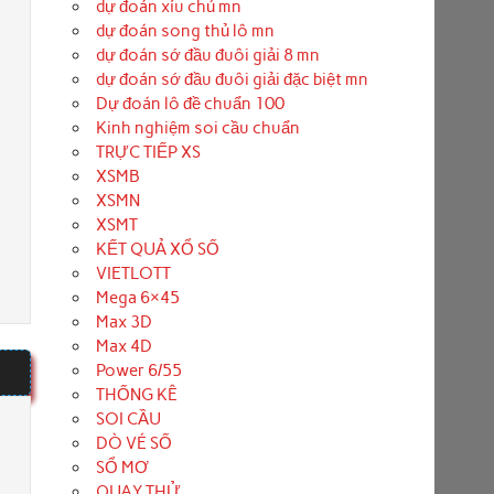
dự đoán xíu chủ mn
dự đoán song thủ lô mn
dự đoán sớ đầu đuôi giải 8 mn
dự đoán sớ đầu đuôi giải đặc biệt mn
Dự đoán lô đề chuẩn 100
Kinh nghiệm soi cầu chuẩn
TRỰC TIẾP XS
XSMB
XSMN
XSMT
KẾT QUẢ XỔ SỐ
VIETLOTT
Mega 6×45
Max 3D
Max 4D
Power 6/55
THỐNG KÊ
SOI CẦU
DÒ VÉ SỐ
SỔ MƠ
QUAY THỬ