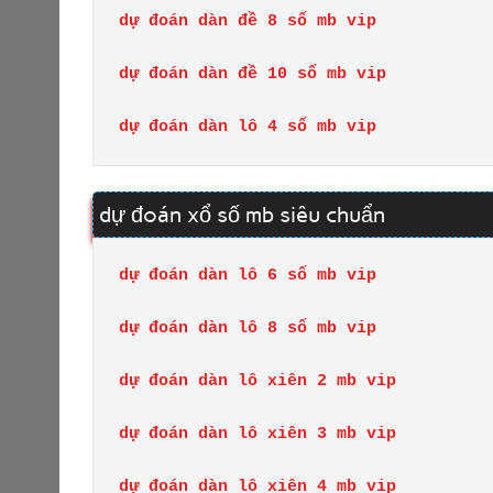
dự đoán dàn đề 8 số mb vip
dự đoán dàn đề 10 số mb vip
dự đoán dàn lô 4 số mb vip
dự đoán xổ số mb siêu chuẩn
dự đoán dàn lô 6 số mb vip
dự đoán dàn lô 8 số mb vip
dự đoán dàn lô xiên 2 mb vip
dự đoán dàn lô xiên 3 mb vip
dự đoán dàn lô xiên 4 mb vip