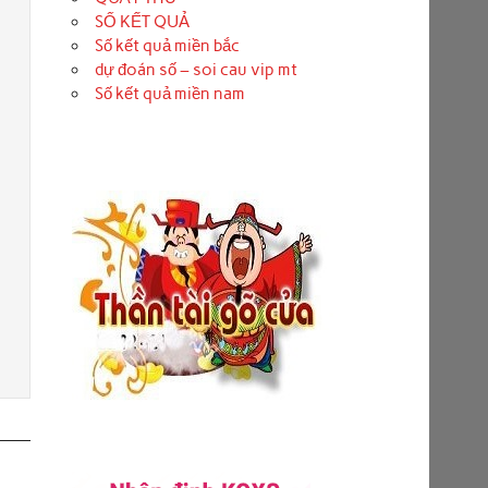
SỐ KẾT QUẢ
Số kết quả miền bắc
dự đoán số – soi cau vip mt
Số kết quả miền nam