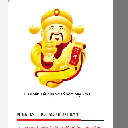
Dự đoán kết quả xổ số hôm nay 24/10
MIỀN BẮC CHỐT SỐ SIÊU CHUẨN