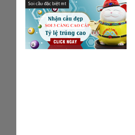
Soi cầu đặc biệt mt