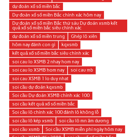
dự đoán xổ số miền bắc
Dự đoán xổ số miền Bắc chính xác hôm nay
Dự đoán xổ số miền Bắc thứ sáu Dự đoán xsmb kết
quả xổ số miền bắc siêu chính xác
dự đoán xổ số miền trung
Ghép lô xiên
hôm nay đánh con gì
kqxsmb
kết quả xổ số miền bắc siêu chính xác
soi cau lo XSMB 2 nhay hom nay
soi cau lo XSMB hom nay
soi cau mb
soi cau XSMB 1 lo duy nhat
soi cầu dự đoán kqxsmb
Soi cầu Dự đoán XSMB chính xác 100
soi cầu kết quả xổ số miền bắc
Soi cầu lô chính xác 100 đánh lô không lỗ
soi cầu lô kép xsmb
soi cầu lô mn âm dương
soi cầu xsmb
Soi cầu XSMB miễn phí ngày hôm nay