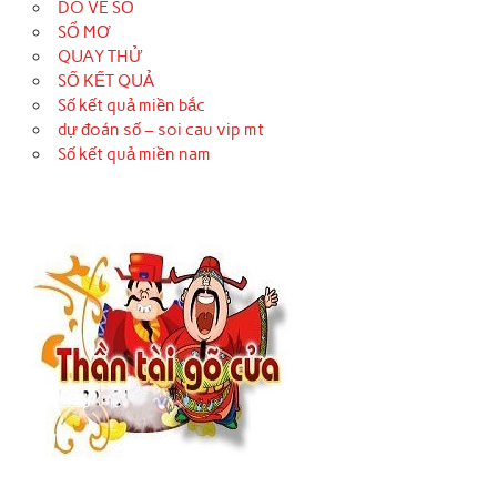
DÒ VÉ SỐ
SỔ MƠ
QUAY THỬ
SỐ KẾT QUẢ
Số kết quả miền bắc
dự đoán số – soi cau vip mt
Số kết quả miền nam