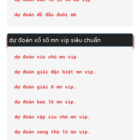
dự đoán dàn lô 10 số mb vip
dự đoán đề đầu đuôi mb
dự đoán xổ số mn vip siêu chuẩn
dự đoán xỉu chủ mn vip.
dự đoán giải đặc biệt mn vip.
dự đoán giải 8 mn vip.
dự đoán bao lô mn vip.
dự đoán cặp xỉu chủ mn vip.
dự đoán song thủ lô mn vip.