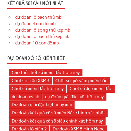
KẾT QUẢ SOI CẦU MỚI NHẤT
dự đoán lô bạch thủ mb
dự đoán 4 con lô mb
dự đoán lô song thủ kép mb
dự đoán lô bạch thủ kép mb
dự đoán 10 con đề mb
DỰ ĐOÁN XỔ SỐ KIẾN THIẾT
Cao thủ chốt số miền Bắc hôm nay
Chốt soi cầu XSMB
Chốt số giờ vàng miền bắc
Chốt số miền Bắc hôm nay
Chốt số đẹp miền Bắc
du doan xsmb
dự đoán giải đặc biệt hôm nay
Dự đoán giải đặc biệt ngày mai
Dự đoán kết quả xổ số miền Bắc chính xác nhất
Dự đoán kết quả xổ số siêu chính xác hôm nay
Dự đoán lô xiên 2
Dự đoán XSMB Minh Ngọc