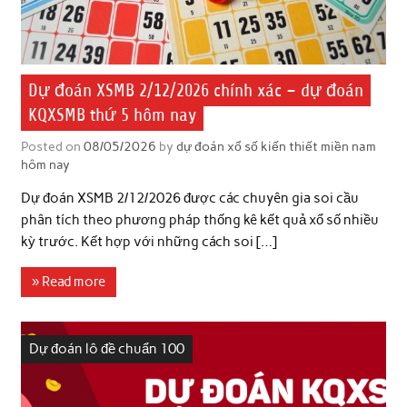
Dự đoán XSMB 2/12/2026 chính xác – dự đoán
KQXSMB thứ 5 hôm nay
Posted on
08/05/2026
by
dự đoán xổ số kiến thiết miền nam
hôm nay
Dự đoán XSMB 2/12/2026 được các chuyên gia soi cầu
phân tích theo phương pháp thống kê kết quả xổ số nhiều
kỳ trước. Kết hợp với những cách soi […]
» Read more
Dự đoán lô đề chuẩn 100