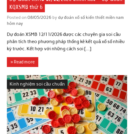
KQXSMB thứ 6
Posted on
08/05/2026
by
dự đoán xổ số kiến thiết miền nam
hôm nay
Dự đoán XSMB 12/11/2026 được các chuyên gia soi cầu
phân tích theo phương pháp thống kê kết quả xổ số nhiều
kỳ trước. Kết hợp với những cách soi […]
» Read more
Kinh nghiệm soi cầu chuẩn