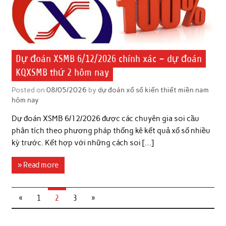
Dự đoán XSMB 6/12/2026 chính xác – dự đoán
KQXSMB thứ 2 hôm nay
Posted on
08/05/2026
by
dự đoán xổ số kiến thiết miền nam
hôm nay
Dự đoán XSMB 6/12/2026 được các chuyên gia soi cầu
phân tích theo phương pháp thống kê kết quả xổ số nhiều
kỳ trước. Kết hợp với những cách soi […]
» Read more
«
1
2
3
»