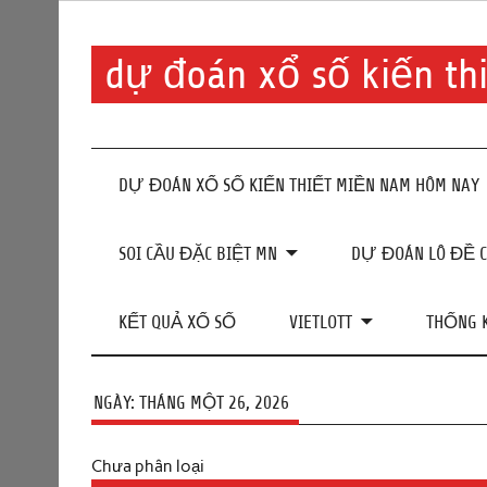
Skip
to
content
dự đoán xổ số kiến t
dự đoán xổ số kiến thiết miền nam hôm nay
DỰ ĐOÁN XỔ SỐ KIẾN THIẾT MIỀN NAM HÔM NAY
SOI CẦU ĐẶC BIỆT MN
DỰ ĐOÁN LÔ ĐỀ C
KẾT QUẢ XỔ SỐ
VIETLOTT
THỐNG 
NGÀY:
THÁNG MỘT 26, 2026
Chưa phân loại