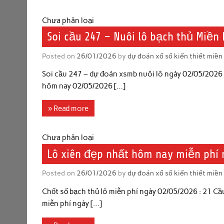
Chưa phân loại
Soi cầu 247 – Nuôi lô bạch thủ Miền
Posted on
26/01/2026
by
dự đoán xổ số kiến thiết miề
Soi cầu 247 – dự đoán xsmb nuôi lô ngày 02/05/2026 C
hôm nay 02/05/2026 […]
» Read more
Chưa phân loại
Lô xiên đẹp nhất hôm nay miễn phí 
Posted on
26/01/2026
by
dự đoán xổ số kiến thiết miề
Chốt số bạch thủ lô miễn phí ngày 02/05/2026 : 21 Cầ
miễn phí ngày […]