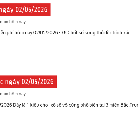
 ngày 02/05/2026
n nam hôm nay
iễn phí hôm nay 02/05/2026 : 78 Chốt số song thủ đề chính xác
ắc ngày 02/05/2026
n nam hôm nay
/2026 Đây là 1 kiểu chơi xổ số vô cùng phổ biến tại 3 miền Bắc,Tr