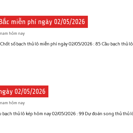
 Bắc miễn phí ngày 02/05/2026
n nam hôm nay
hốt số bạch thủ lô miễn phí ngày 02/05/2026 : 85 Cầu bạch thủ lô
ngày 02/05/2026
n nam hôm nay
u bạch thủ lô kép hôm nay 02/05/2026 : 99 Dự đoán song thủ thủ l