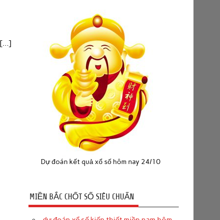
 […]
Dự đoán kết quả xổ số hôm nay 24/10
MIỀN BẮC CHỐT SỐ SIÊU CHUẨN