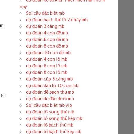
dự đoán xổ số kiến thiết miền nam hôm
nay
Soi cầu đặc biệt mb
dự đoán bạch thủ lô 2 nháy mb
ôm
dự đoán 3 càng mb
dự đoán 4 con đề mb
dự đoán 6 con đề mb
dự đoán 8 con đề mb
dự đoán 10 con đề mb
dự đoán 4 con lô mb
dự đoán 6 con lô mb
dự đoán 8 con lô mb
dự đoán cặp 3 càng mb
dự đoán dàn lô 10 con mb
dự đoán đề bạch thủ mb
 81
dự đoán đề đầu đuôi mb
Soi cầu đặc biệt mb víp
dự đoán lô song thủ mb
dự đoán lô song thủ kép mb
dự đoán lô bạch thủ mb
dự đoán lô bạch thủ kép mb