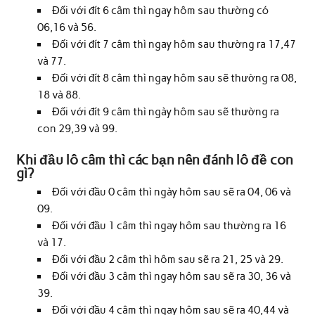
Đối với đít 6 câm thì ngay hôm sau thường có
06,16 và 56.
Đối với đít 7 câm thì ngay hôm sau thường ra 17,47
và 77.
Đối với đít 8 câm thì ngay hôm sau sẽ thường ra 08,
18 và 88.
Đối với đít 9 câm thì ngày hôm sau sẽ thường ra
con 29,39 và 99.
Khi đầu lô câm thì các bạn nên đánh lô đề con
gì?
Đối với đầu 0 câm thì ngày hôm sau sẽ ra 04, 06 và
09.
Đối với đầu 1 câm thì ngay hôm sau thường ra 16
và 17.
Đối với đầu 2 câm thì hôm sau sẽ ra 21, 25 và 29.
Đối với đầu 3 câm thì ngay hôm sau sẽ ra 30, 36 và
39.
Đối với đầu 4 câm thì ngay hôm sau sẽ ra 40,44 và