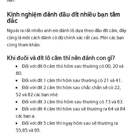
bạn.
Kinh nghiệm đánh đầu đít nhiều bạn tâm
đắc
Ngoài ra rất nhiều anh em đánh lô dựa theo đầu đít câm, đây
cũng là một cách đánh có độ chính xác rất cao. Mời các bạn
cùng tham khảo.
Khi đuôi và đít lô câm thì nên đánh con gì?
Đối với đít 0 câm thù hôm sau thường có 00, 20 và
80.
Đối với đít 1 câm thì hôm sau thường có 21 và 41.
Đối với đít 2 câm thì hôm sau chắc chắn sẽ có 22,
52 và 82 các bạn nhé.
Đối với đít 3 câm thù hôm sau thường có 73 và 83.
Đối với đít 4 câm thì hôm sau sẽ thường ra 64 và 84
các bạn ạ.
Đối với đít 5 câm thì ngay hôm sau sẽ thường ra
55,85 và 95.