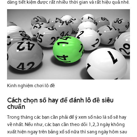
dàng tiết kiệm được rất nhiều thời gian và rất hiệu quả nhé.
Kinh nghiệm chơi lô đề
Cách chọn số hay để đánh lô đề siêu
chuẩn
Trong tháng các bạn cần phải để ý xem số nào là số sẽ hay
về nhất. Nếu như, các bạn cần theo dõi 1,2,3 ngày không
xuất hiện ngay trên bảng xổ số nữa thì sang ngày hôm sau