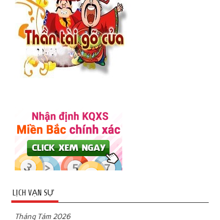
LỊCH VẠN SỰ
Tháng Tám 2026