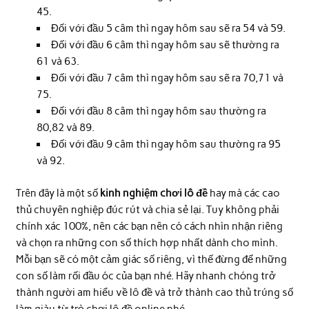
45.
Đối với đầu 5 câm thì ngay hôm sau sẽ ra 54 và 59.
Đối với đầu 6 câm thì ngay hôm sau sẽ thường ra
61 và 63.
Đối với đầu 7 câm thì ngay hôm sau sẽ ra 70,71 và
75.
Đối với đầu 8 câm thì ngay hôm sau thường ra
80,82 và 89.
Đối với đầu 9 câm thì ngay hôm sau thường ra 95
và 92.
Trên đây là một số
kinh nghiệm chơi lô đề
hay mà các cao
thủ chuyên nghiệp đúc rút và chia sẻ lại. Tuy không phải
chính xác 100%, nên các bạn nên có cách nhìn nhận riêng
và chọn ra những con số thích hợp nhất dành cho mình.
Mỗi bạn sẽ có một cảm giác số riêng, vì thế đừng để những
con số làm rối đầu óc của bạn nhé. Hãy nhanh chóng trở
thành người am hiểu về lô đề và trở thành cao thủ trúng số