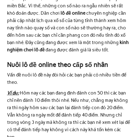
miền Bắc. Vì thế, những con số nào ra ngẫu nhiên sẽ rất
khó đoán được. Dân chơi
lô đề online
chuyên nghiệp cần
phải cập nhật lịch qua xổ số của từng tỉnh thành xem hôm
nay tỉnh nào quay số và con số nào sẽ thường hay ra, cho
đến hôm sau các bạn chỉ cần phang con đó nếu tỉnh đó xổ
bạn nhé. Đây cũng đang được xem là một trong những
kinh
nghiệm chơi lô đề
đang được đánh giá là siêu tốt.
Nuôi lô đề online theo cấp số nhân
Vấn đề nuôi lô đề này đòi hỏi các bạn phải có nhiều tiền để
theo.
Ví dụ:
Hôm nay các bạn đang định đánh con 50 thì các bạn
chỉ nên đánh 10 điểm thôi nhé. Nếu như, chẳng may không
ra thì ngày hôm sau các bạn lại đánh tiếp con đó 20 điểm.
Vẫn không ra ngày mốt để đánh tiếp 40 điểm. Nhưng chỉ
trong vòng 3 ngày mà không ra thì các bạn nê xem xét lại để
có thể đánh tiếp hay không vì cách này khá tốn kém các