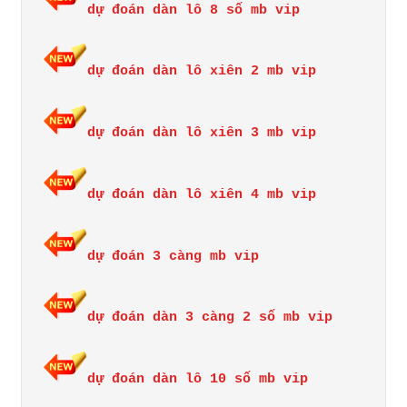
dự đoán dàn lô 8 số mb vip
dự đoán dàn lô xiên 2 mb vip
dự đoán dàn lô xiên 3 mb vip
dự đoán dàn lô xiên 4 mb vip
dự đoán 3 càng mb vip
dự đoán dàn 3 càng 2 số mb vip
dự đoán dàn lô 10 số mb vip