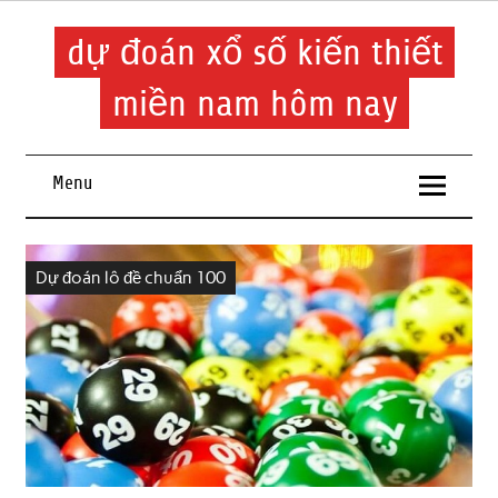
Skip
to
content
dự đoán xổ số kiến thiết
miền nam hôm nay
dự đoán xổ số kiến thiết miền nam hôm nay
Menu
Dự đoán lô đề chuẩn 100