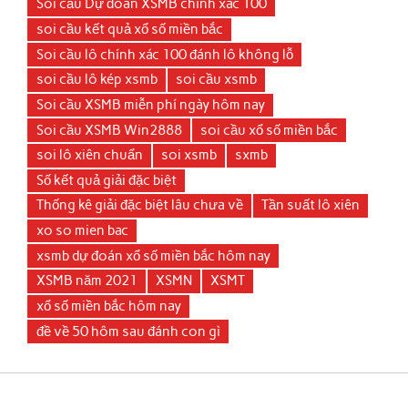
Soi cầu Dự đoán XSMB chính xác 100
soi cầu kết quả xổ số miền bắc
Soi cầu lô chính xác 100 đánh lô không lỗ
soi cầu lô kép xsmb
soi cầu xsmb
Soi cầu XSMB miễn phí ngày hôm nay
Soi cầu XSMB Win2888
soi cầu xổ số miền bắc
soi lô xiên chuẩn
soi xsmb
sxmb
Số kết quả giải đặc biệt
Thống kê giải đặc biệt lâu chưa về
Tần suất lô xiên
xo so mien bac
xsmb dự đoán xổ số miền bắc hôm nay
XSMB năm 2021
XSMN
XSMT
xổ số miền bắc hôm nay
đề về 50 hôm sau đánh con gì