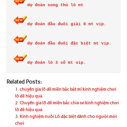
dự đoán song thủ lô mt
dự đoán đầu đuôi giải 8 mt vip.
dự đoán đầu đuôi đặc biệt mt vip.
dự đoán lô 3 số mt vip.
Related Posts:
chuyên gia lô đề miền bắc bật mí kinh nghiệm chơi
lô đề hiệu quả
Chuyên gia lô đề miền bắc chia sẻ kinh nghiệm chơi
lô đề hiệu quả
Kinh nghiệm nuôi Lô đặc biệt dành cho người mới
chơi