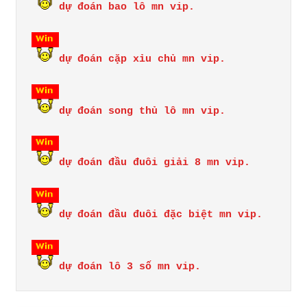
dự đoán bao lô mn vip.
dự đoán cặp xỉu chủ mn vip.
dự đoán song thủ lô mn vip.
dự đoán đầu đuôi giải 8 mn vip.
dự đoán đầu đuôi đặc biệt mn vip.
dự đoán lô 3 số mn vip.