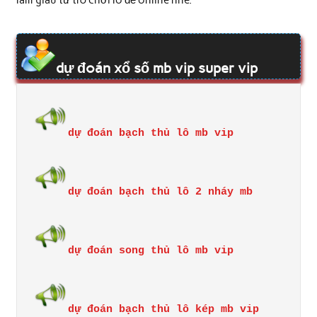
làm giàu từ trò chơi lô đề online nhé.
dự đoán xổ số mb vip super vip
dự đoán bạch thủ lô mb vip
dự đoán bạch thủ lô 2 nháy mb
dự đoán song thủ lô mb vip
dự đoán bạch thủ lô kép mb vip