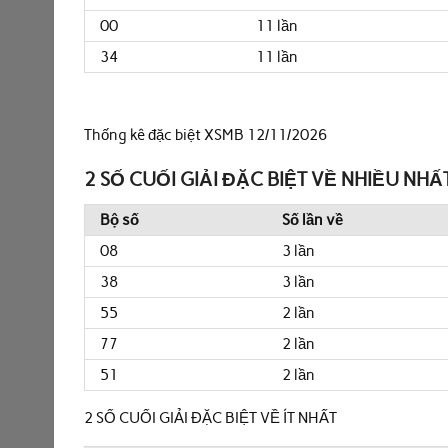
00
11
lần
34
11
lần
Thống kê đặc biệt XSMB 12/11/2026
2 SỐ CUỐI GIẢI ĐẶC BIỆT VỀ NHIỀU NHẤ
Bộ số
Số lần về
08
3 lần
38
3 lần
55
2 lần
77
2 lần
51
2 lần
2 SỐ CUỐI GIẢI ĐẶC BIỆT VỀ ÍT NHẤT