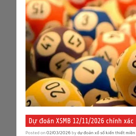
Dự đoán XSMB 12/11/2026 chính xác
Posted on
02/03/2026
by
dự đoán xổ số kiến thiết miề