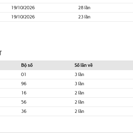
19/10/2026
28
lần
19/10/2026
23
lần
T
Bộ số
Số lần về
01
3 lần
96
3 lần
16
2 lần
56
2 lần
36
2 lần