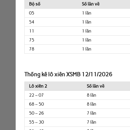
Bộ số
Số lần về
05
1 lần
54
1 lần
11
1 lần
75
1 lần
78
1 lần
Thống kê lô xiên XSMB 12/11/2026
Lô xiên 2
Số lần về
22 – 07
8 lần
68 – 50
8 lần
50 – 26
7 lần
55 – 30
7 lần