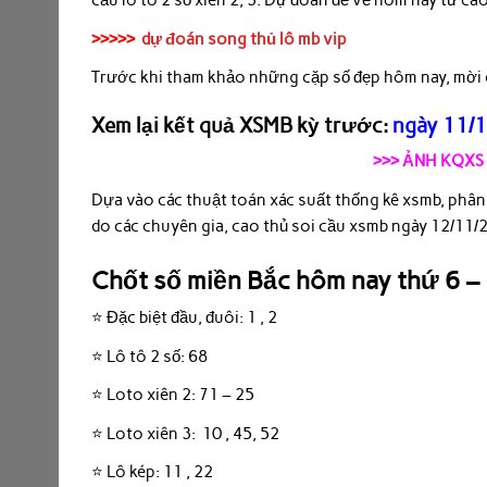
cầu lô tô 2 số xiên 2, 3. Dự đoán đề về hôm nay từ cao
>>>>>
dự đoán song thủ lô mb vip
Trước khi tham khảo những cặp số đẹp hôm nay, mời c
Xem lại kết quả XSMB kỳ trước:
ngày 11/
>>> ẢNH KQXS
Dựa vào các thuật toán xác suất thống kê xsmb, phân
do các chuyên gia, cao thủ soi cầu xsmb ngày 12/11/
Chốt số miền Bắc hôm nay thứ 6 
⭐️ Đặc biệt đầu, đuôi: 1 , 2
⭐️ Lô tô 2 số: 68
⭐️ Loto xiên 2: 71 – 25
⭐️ Loto xiên 3: 10 , 45, 52
⭐️ Lô kép: 11 , 22