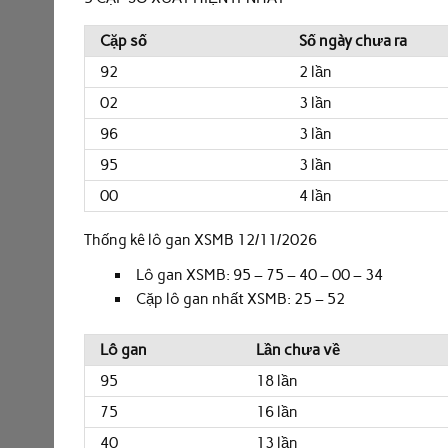
Cặp số
Số ngày chưa ra
92
2 lần
02
3 lần
96
3 lần
95
3 lần
00
4 lần
Thống kê lô gan XSMB 12/11/2026
Lô gan XSMB:
95 – 75 – 40 – 00 – 34
Cặp lô gan nhất XSMB:
25 – 52
Lô gan
Lần chưa về
95
18
lần
75
16
lần
40
13
lần