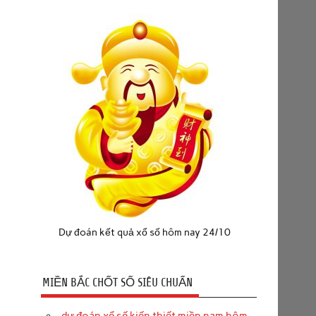
Dự đoán kết quả xổ số hôm nay 24/10
MIỀN BẮC CHỐT SỐ SIÊU CHUẨN