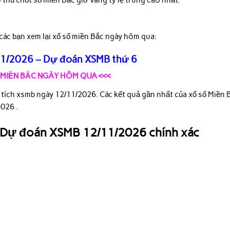
 thủ chốt số miền Bắc giờ vàng tỷ lệ trúng cao nhất.
ác bạn xem lại xổ số miền Bắc ngày hôm qua:
11/2026 – Dự đoán XSMB thứ 6
 MIỀN BẮC NGÀY HÔM QUA <<<
 tích xsmb ngày 12/11/2026. Các kết quả gần nhất của xổ số Miền 
2026 .
– Dự đoán XSMB 12/11/2026 chính xác