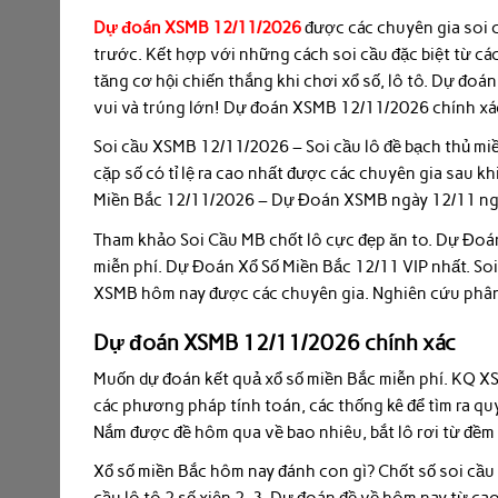
Dự đoán XSMB 12/11/2026
được các chuyên gia soi 
trước. Kết hợp với những cách soi cầu đặc biệt từ các
tăng cơ hội chiến thắng khi chơi xổ số, lô tô. Dự đoá
vui và trúng lớn! Dự đoán XSMB 12/11/2026 chính xá
Soi cầu XSMB 12/11/2026 – Soi cầu lô đề bạch thủ mi
cặp số có tỉ lệ ra cao nhất được các chuyên gia sau 
Miền Bắc 12/11/2026 – Dự Đoán XSMB ngày 12/11 ng
Tham khảo Soi Cầu MB chốt lô cực đẹp ăn to. Dự Đoá
miễn phí. Dự Đoán Xổ Số Miền Bắc 12/11 VIP nhất. S
XSMB hôm nay được các chuyên gia. Nghiên cứu phân 
Dự đoán XSMB 12/11/2026 chính xác
Muốn dự đoán kết quả xổ số miền Bắc miễn phí. KQ X
các phương pháp tính toán, các thống kê để tìm ra quy
Nắm được đề hôm qua về bao nhiêu, bắt lô rơi từ đềm 
Xổ số miền Bắc hôm nay đánh con gì? Chốt số soi cầu