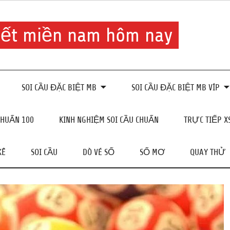
hiết miền nam hôm nay
SOI CẦU ĐẶC BIỆT MB
SOI CẦU ĐẶC BIỆT MB VÍP
HUẨN 100
KINH NGHIỆM SOI CẦU CHUẨN
TRỰC TIẾP X
KÊ
SOI CẦU
DÒ VÉ SỐ
SỔ MƠ
QUAY THỬ