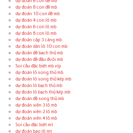
dự đoán 6 con đề mb
dự đoán 8 con đề mb
dự đoán 10 con đề mb
dự đoán 4 con lô mb
dự đoán 6 con lô mb
dự đoán 8 con lô mb
dự đoán cặp 3 càng mb
dự đoán dàn lô 10 con mb
dự đoán đề bạch thủ mb
dự đoán đề đầu đuôi mb
Soi cầu đặc biệt mb víp
dự đoán lô song thủ mb
dự đoán lô song thủ kép mb
dự đoán lô bạch thủ mb
dự đoán lô bạch thủ kép mb
dự đoán đề song thủ mb
dự đoán xiên 3 lô mb
dự đoán xiên 2 lô mb
dự đoán xiên 4 lô mb
Soi cầu đặc biệt mt
dự đoán bao lô mt