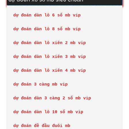
dự đoán dàn lô 6 số mb vip
dự đoán dàn lô 8 số mb vip
dự đoán dàn lô xiên 2 mb vip
dự đoán dàn lô xiên 3 mb vip
dự đoán dàn lô xiên 4 mb vip
dự đoán 3 càng mb vip
dự đoán dàn 3 càng 2 số mb vip
dự đoán dàn lô 10 số mb vip
dự đoán đề đầu đuôi mb