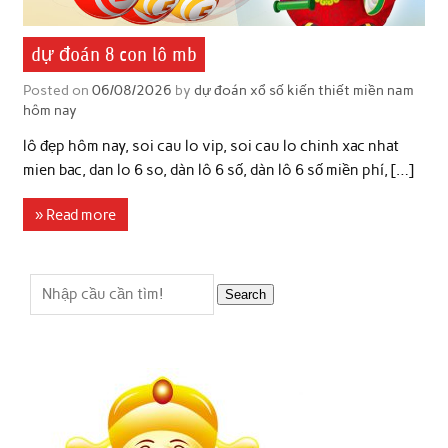
dự đoán 8 con lô mb
Posted on
06/08/2026
by
dự đoán xổ số kiến thiết miền nam
hôm nay
lô đẹp hôm nay, soi cau lo vip, soi cau lo chinh xac nhat
mien bac, dan lo 6 so, dàn lô 6 số, dàn lô 6 số miền phí, […]
» Read more
Search