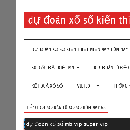
Skip
to
content
dự đoán xổ số kiến t
dự đoán xổ số kiến thiết miền nam hôm nay
DỰ ĐOÁN XỔ SỐ KIẾN THIẾT MIỀN NAM HÔM NAY
SOI CẦU ĐẶC BIỆT MN
DỰ ĐOÁN LÔ ĐỀ C
KẾT QUẢ XỔ SỐ
VIETLOTT
THỐNG 
THẺ:
CHỐT SỐ DÀN LÔ XỔ SỐ HÔM NAY 68
dự đoán xổ số mb vip super vip