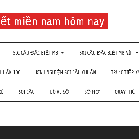
hiết miền nam hôm nay
SOI CẦU ĐẶC BIỆT MB
SOI CẦU ĐẶC BIỆT MB VÍP
HUẨN 100
KINH NGHIỆM SOI CẦU CHUẨN
TRỰC TIẾP X
KÊ
SOI CẦU
DÒ VÉ SỐ
SỔ MƠ
QUAY THỬ