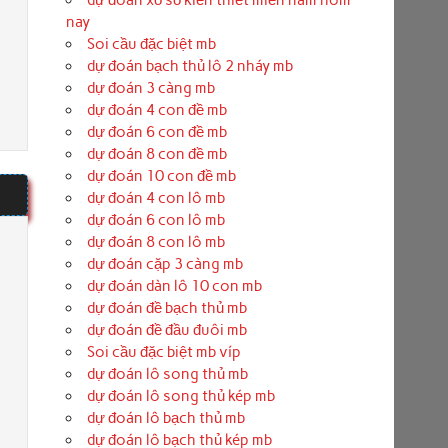
dự đoán xổ số kiến thiết miền nam hôm
nay
Soi cầu đặc biệt mb
dự đoán bạch thủ lô 2 nháy mb
dự đoán 3 càng mb
dự đoán 4 con đề mb
dự đoán 6 con đề mb
dự đoán 8 con đề mb
dự đoán 10 con đề mb
dự đoán 4 con lô mb
dự đoán 6 con lô mb
dự đoán 8 con lô mb
dự đoán cặp 3 càng mb
dự đoán dàn lô 10 con mb
dự đoán đề bạch thủ mb
dự đoán đề đầu đuôi mb
Soi cầu đặc biệt mb víp
dự đoán lô song thủ mb
dự đoán lô song thủ kép mb
dự đoán lô bạch thủ mb
dự đoán lô bạch thủ kép mb