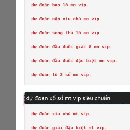
dự đoán bao lô mn vip.
dự đoán cặp xỉu chủ mn vip.
dự đoán song thủ lô mn vip.
dự đoán đầu đuôi giải 8 mn vip.
dự đoán đầu đuôi đặc biệt mn vip.
dự đoán lô 3 số mn vip.
dự đoán xổ số mt vip siêu chuẩn
dự đoán xỉu chủ mt vip.
dự đoán giải đặc biệt mt vip.