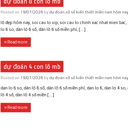
dự đoán 8 con lô mb
Posted on
19/07/2026
by
dự đoán xổ số kiến thiết miền nam hôm na
lô đẹp hôm nay, soi cau lo vip, soi cau lo chinh xac nhat mien bac,
lo 6 so, dàn lô 6 số, dàn lô 6 số miền phí, […]
» Read more
dự đoán 4 con lô mb
Posted on
19/07/2026
by
dự đoán xổ số kiến thiết miền nam hôm na
dan lo 6 so, dàn lô 6 số, dàn lô 6 số miền phí, dan lo 6, dan lo 4 so,
lô 4 số, dàn lô 4 số miền […]
» Read more