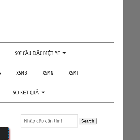
SOI CẦU ĐẶC BIỆT MT
S
XSMB
XSMN
XSMT
SỐ KẾT QUẢ
Search