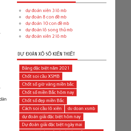
dự đoán xiên 3 lô mb
dự đoán 8 con đề mb
dự đoán 10 con đề mb
dự đoán lô song thủ mb
y
dự đoán xiên 2 lô mb
DỰ ĐOÁN XỔ SỐ KIẾN THIẾT
Bảng đặc biệt năm 2021
Chốt soi cầu XSMB
Chốt số giờ vàng miền bắc
y
Chốt số miền Bắc hôm nay
 dàn
Chốt số đẹp miền Bắc
Cách soi cầu lô xiên
du doan xsmb
dự đoán giải đặc biệt hôm nay
Dự đoán giải đặc biệt ngày mai