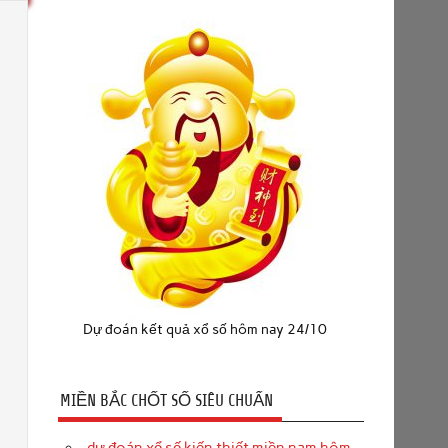
Dự đoán kết quả xổ số hôm nay 24/10
MIỀN BẮC CHỐT SỐ SIÊU CHUẨN