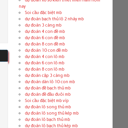
dự đoán xổ số kiến thiết miền nam hôm
nay
Soi cầu đặc biệt mb
dự đoán bạch thủ lô 2 nháy mb
dự đoán 3 càng mb
dự đoán 4 con đề mb
dự đoán 6 con đề mb
dự đoán 8 con đề mb
dự đoán 10 con đề mb
dự đoán 4 con lô mb
dự đoán 6 con lô mb
dự đoán 8 con lô mb
dự đoán cặp 3 càng mb
dự đoán dàn lô 10 con mb
dự đoán đề bạch thủ mb
dự đoán đề đầu đuôi mb
Soi cầu đặc biệt mb víp
dự đoán lô song thủ mb
dự đoán lô song thủ kép mb
dự đoán lô bạch thủ mb
dự đoán lô bạch thủ kép mb