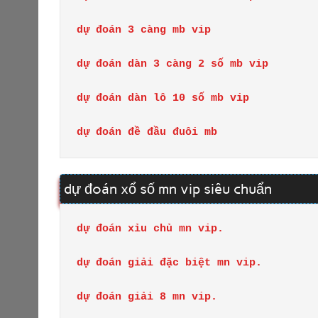
dự đoán 3 càng mb vip
dự đoán dàn 3 càng 2 số mb vip
dự đoán dàn lô 10 số mb vip
dự đoán đề đầu đuôi mb
dự đoán xổ số mn vip siêu chuẩn
dự đoán xỉu chủ mn vip.
dự đoán giải đặc biệt mn vip.
dự đoán giải 8 mn vip.