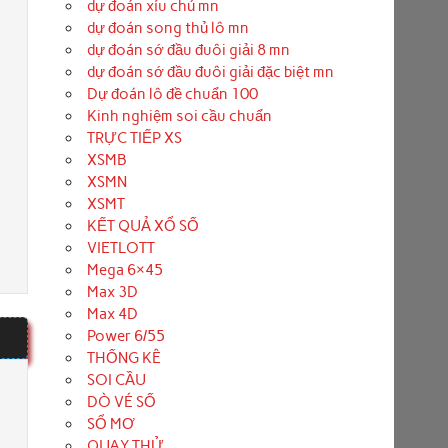
dự đoán xíu chủ mn
dự đoán song thủ lô mn
dự đoán sớ đầu đuôi giải 8 mn
dự đoán sớ đầu đuôi giải đặc biệt mn
Dự đoán lô đề chuẩn 100
Kinh nghiệm soi cầu chuẩn
TRỰC TIẾP XS
XSMB
XSMN
XSMT
KẾT QUẢ XỔ SỐ
VIETLOTT
Mega 6×45
Max 3D
Max 4D
Power 6/55
THỐNG KÊ
SOI CẦU
DÒ VÉ SỐ
SỔ MƠ
QUAY THỬ