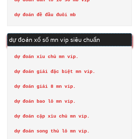
dự đoán dàn lô 10 số mb vip
dự đoán đề đầu đuôi mb
dự đoán xổ số mn vip siêu chuẩn
dự đoán xỉu chủ mn vip.
dự đoán giải đặc biệt mn vip.
dự đoán giải 8 mn vip.
dự đoán bao lô mn vip.
dự đoán cặp xỉu chủ mn vip.
dự đoán song thủ lô mn vip.