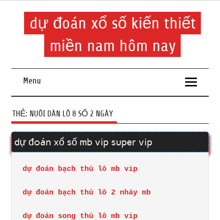
Skip
to
content
dự đoán xổ số kiến thiết
miền nam hôm nay
dự đoán xổ số kiến thiết miền nam hôm nay
Menu
THẺ:
NUÔI DÀN LÔ 8 SỐ 2 NGÀY
dự đoán xổ số mb vip super vip
dự đoán bạch thủ lô mb vip
dự đoán bạch thủ lô 2 nháy mb
dự đoán song thủ lô mb vip