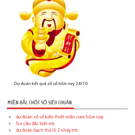
Dự đoán kết quả xổ số hôm nay 24/10
MIỀN BẮC CHỐT SỐ SIÊU CHUẨN
dự đoán xổ số kiến thiết miền nam hôm nay
Soi cầu đặc biệt mb
dự đoán bạch thủ lô 2 nháy mb