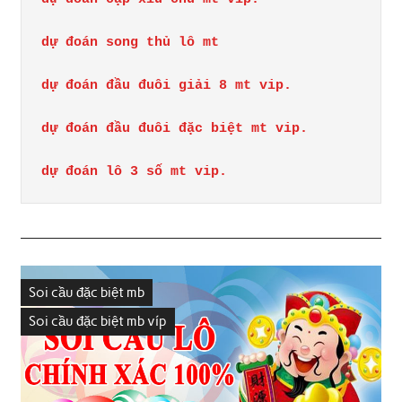
dự đoán song thủ lô mt
dự đoán đầu đuôi giải 8 mt vip.
dự đoán đầu đuôi đặc biệt mt vip.
dự đoán lô 3 số mt vip.
Soi cầu đặc biệt mb
Soi cầu đặc biệt mb víp