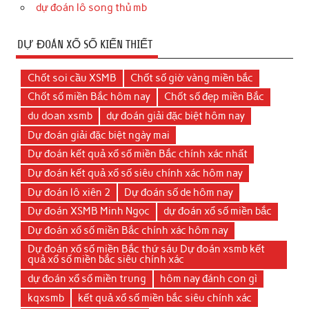
dự đoán lô song thủ mb
DỰ ĐOÁN XỔ SỐ KIẾN THIẾT
Chốt soi cầu XSMB
Chốt số giờ vàng miền bắc
Chốt số miền Bắc hôm nay
Chốt số đẹp miền Bắc
du doan xsmb
dự đoán giải đặc biệt hôm nay
Dự đoán giải đặc biệt ngày mai
Dự đoán kết quả xổ số miền Bắc chính xác nhất
Dự đoán kết quả xổ số siêu chính xác hôm nay
Dự đoán lô xiên 2
Dự đoán số de hôm nay
Dự đoán XSMB Minh Ngọc
dự đoán xổ số miền bắc
Dự đoán xổ số miền Bắc chính xác hôm nay
Dự đoán xổ số miền Bắc thứ sáu Dự đoán xsmb kết
quả xổ số miền bắc siêu chính xác
dự đoán xổ số miền trung
hôm nay đánh con gì
kqxsmb
kết quả xổ số miền bắc siêu chính xác