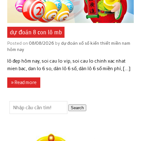
dự đoán 8 con lô mb
Posted on
08/08/2026
by
dự đoán xổ số kiến thiết miền nam
hôm nay
lô đẹp hôm nay, soi cau lo vip, soi cau lo chinh xac nhat
mien bac, dan lo 6 so, dàn lô 6 số, dàn lô 6 số miền phí, […]
» Read more
Search