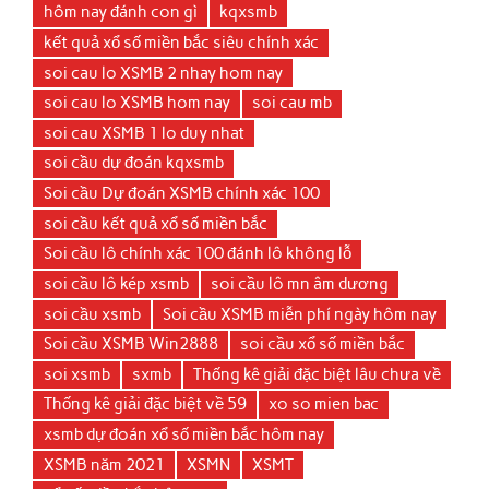
hôm nay đánh con gì
kqxsmb
kết quả xổ số miền bắc siêu chính xác
soi cau lo XSMB 2 nhay hom nay
soi cau lo XSMB hom nay
soi cau mb
soi cau XSMB 1 lo duy nhat
soi cầu dự đoán kqxsmb
Soi cầu Dự đoán XSMB chính xác 100
soi cầu kết quả xổ số miền bắc
Soi cầu lô chính xác 100 đánh lô không lỗ
soi cầu lô kép xsmb
soi cầu lô mn âm dương
soi cầu xsmb
Soi cầu XSMB miễn phí ngày hôm nay
Soi cầu XSMB Win2888
soi cầu xổ số miền bắc
soi xsmb
sxmb
Thống kê giải đặc biệt lâu chưa về
Thống kê giải đặc biệt về 59
xo so mien bac
xsmb dự đoán xổ số miền bắc hôm nay
XSMB năm 2021
XSMN
XSMT