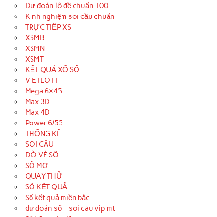
Dự đoán lô đề chuẩn 100
Kinh nghiệm soi cầu chuẩn
TRỰC TIẾP XS
XSMB
XSMN
XSMT
KẾT QUẢ XỔ SỐ
VIETLOTT
Mega 6×45
Max 3D
Max 4D
Power 6/55
THỐNG KÊ
SOI CẦU
DÒ VÉ SỐ
SỔ MƠ
QUAY THỬ
SỐ KẾT QUẢ
Số kết quả miền bắc
dự đoán số – soi cau vip mt