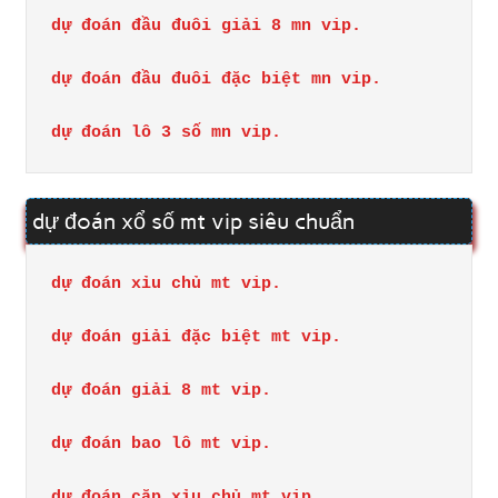
dự đoán đầu đuôi giải 8 mn vip.
dự đoán đầu đuôi đặc biệt mn vip.
dự đoán lô 3 số mn vip.
dự đoán xổ số mt vip siêu chuẩn
dự đoán xỉu chủ mt vip.
dự đoán giải đặc biệt mt vip.
dự đoán giải 8 mt vip.
dự đoán bao lô mt vip.
dự đoán cặp xỉu chủ mt vip.