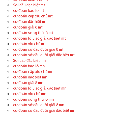
Soi cầu đặc biệt mt
dự đoán bao lô mt
dự đoán cặp xíu chủ mt
dự đoán đặc biệt mt
dự đoán giải 8 mt
dự đoán song thủ lô mt
dự đoán lô 3 số giải đặc biệt mt
dự đoán xíu chủ mt
dự đoán sớ đầu đuôi giải 8 mt
dự đoán sớ đầu đuôi giải đặc biệt mt
Soi cầu đặc biệt mn
dự đoán bao lô mn
dự đoán cặp xíu chủ mn
dự đoán đặc biệt mn
dự đoán giải 8 mn
dự đoán lô 3 số giải đặc biệt mn
dự đoán xíu chủ mn
dự đoán song thủ lô mn
dự đoán sớ đầu đuôi giải 8 mn
dự đoán sớ đầu đuôi giải đặc biệt mn