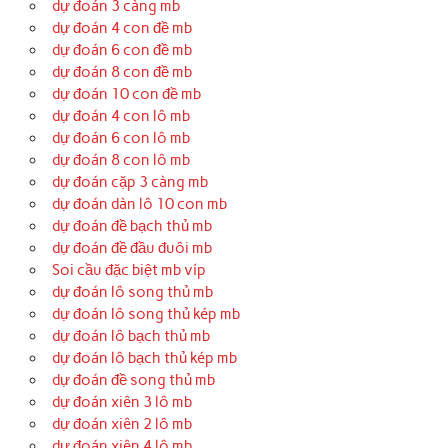
dự đoán 3 càng mb
dự đoán 4 con đề mb
dự đoán 6 con đề mb
dự đoán 8 con đề mb
dự đoán 10 con đề mb
dự đoán 4 con lô mb
dự đoán 6 con lô mb
dự đoán 8 con lô mb
dự đoán cặp 3 càng mb
dự đoán dàn lô 10 con mb
dự đoán đề bạch thủ mb
dự đoán đề đầu đuôi mb
Soi cầu đặc biệt mb víp
dự đoán lô song thủ mb
dự đoán lô song thủ kép mb
dự đoán lô bạch thủ mb
dự đoán lô bạch thủ kép mb
dự đoán đề song thủ mb
dự đoán xiên 3 lô mb
dự đoán xiên 2 lô mb
dự đoán xiên 4 lô mb