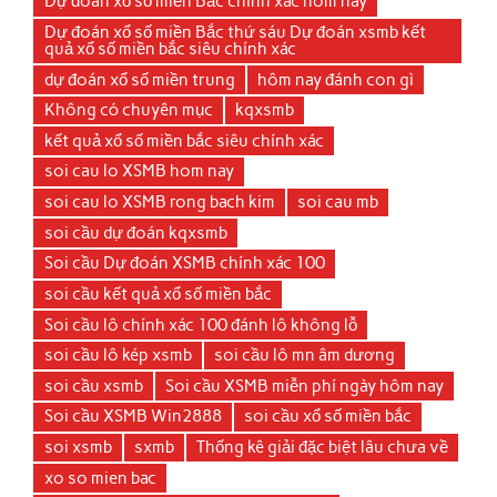
Dự đoán xổ số miền Bắc chính xác hôm nay
Dự đoán xổ số miền Bắc thứ sáu Dự đoán xsmb kết
quả xổ số miền bắc siêu chính xác
dự đoán xổ số miền trung
hôm nay đánh con gì
Không có chuyên mục
kqxsmb
kết quả xổ số miền bắc siêu chính xác
soi cau lo XSMB hom nay
soi cau lo XSMB rong bach kim
soi cau mb
soi cầu dự đoán kqxsmb
Soi cầu Dự đoán XSMB chính xác 100
soi cầu kết quả xổ số miền bắc
Soi cầu lô chính xác 100 đánh lô không lỗ
soi cầu lô kép xsmb
soi cầu lô mn âm dương
soi cầu xsmb
Soi cầu XSMB miễn phí ngày hôm nay
Soi cầu XSMB Win2888
soi cầu xổ số miền bắc
soi xsmb
sxmb
Thống kê giải đặc biệt lâu chưa về
xo so mien bac