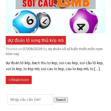
dự đoán lô song thủ kép mb
Posted on
07/08/2026
by
dự đoán xổ số kiến thiết miền nam
hôm nay
dự đoán lô kép, bach thu lo kep, soi cau kep, soi cầu lô kep,
soi lo kep, lo kep mb, soi cau lo kep, cau lo kep mb, lo […]
» Read more
Search