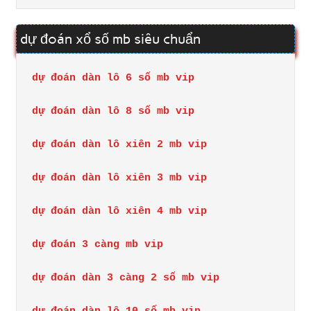
dự đoán xổ số mb siêu chuẩn
dự đoán dàn lô 6 số mb vip
dự đoán dàn lô 8 số mb vip
dự đoán dàn lô xiên 2 mb vip
dự đoán dàn lô xiên 3 mb vip
dự đoán dàn lô xiên 4 mb vip
dự đoán 3 càng mb vip
dự đoán dàn 3 càng 2 số mb vip