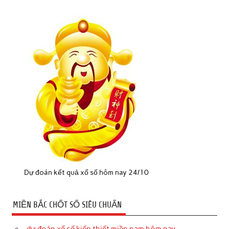
Dự đoán kết quả xổ số hôm nay 24/10
MIỀN BẮC CHỐT SỐ SIÊU CHUẨN