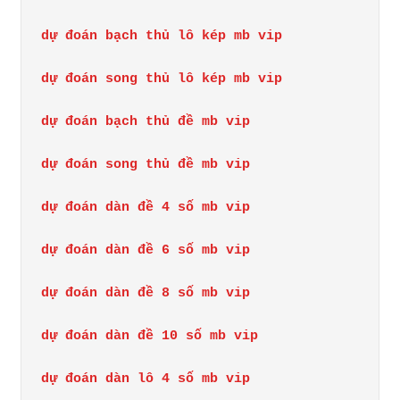
dự đoán bạch thủ lô kép mb vip
dự đoán song thủ lô kép mb vip
dự đoán bạch thủ đề mb vip
dự đoán song thủ đề mb vip
dự đoán dàn đề 4 số mb vip
dự đoán dàn đề 6 số mb vip
dự đoán dàn đề 8 số mb vip
dự đoán dàn đề 10 số mb vip
dự đoán dàn lô 4 số mb vip