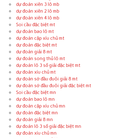
dự đoán xiên 3 lô mb
dự đoán xiên 2 lô mb
dự đoán xiên 4 lô mb
Soi cầu đặc biệt mt
dự đoán bao lô mt
dự đoán cặp xíu chủ mt
dự đoán đặc biệt mt
dự đoán giải 8 mt
dự đoán song thủ lô mt
dự đoán lô 3 số giải đặc biệt mt
dự đoán xíu chủ mt
dự đoán sớ đầu đuôi giải 8 mt
dự đoán sớ đầu đuôi giải đặc biệt mt
Soi cầu đặc biệt mn
dự đoán bao lô mn
dự đoán cặp xíu chủ mn
dự đoán đặc biệt mn
dự đoán giải 8 mn
dự đoán lô 3 số giải đặc biệt mn
dự đoán xíu chủ mn