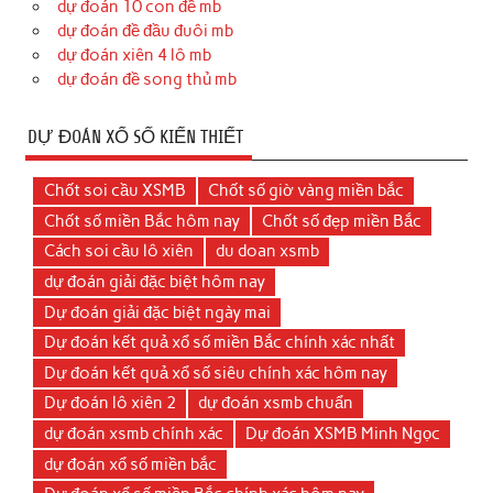
dự đoán 10 con đề mb
dự đoán đề đầu đuôi mb
dự đoán xiên 4 lô mb
dự đoán đề song thủ mb
DỰ ĐOÁN XỔ SỐ KIẾN THIẾT
Chốt soi cầu XSMB
Chốt số giờ vàng miền bắc
Chốt số miền Bắc hôm nay
Chốt số đẹp miền Bắc
Cách soi cầu lô xiên
du doan xsmb
dự đoán giải đặc biệt hôm nay
Dự đoán giải đặc biệt ngày mai
Dự đoán kết quả xổ số miền Bắc chính xác nhất
Dự đoán kết quả xổ số siêu chính xác hôm nay
Dự đoán lô xiên 2
dự đoán xsmb chuẩn
dự đoán xsmb chính xác
Dự đoán XSMB Minh Ngọc
dự đoán xổ số miền bắc