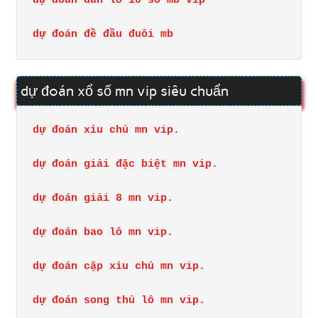
dự đoán dàn lô 10 số mb vip
dự đoán đề đầu đuôi mb
dự đoán xổ số mn vip siêu chuẩn
dự đoán xỉu chủ mn vip.
dự đoán giải đặc biệt mn vip.
dự đoán giải 8 mn vip.
dự đoán bao lô mn vip.
dự đoán cặp xỉu chủ mn vip.
dự đoán song thủ lô mn vip.