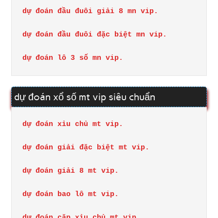
dự đoán đầu đuôi giải 8 mn vip.
dự đoán đầu đuôi đặc biệt mn vip.
dự đoán lô 3 số mn vip.
dự đoán xổ số mt vip siêu chuẩn
dự đoán xỉu chủ mt vip.
dự đoán giải đặc biệt mt vip.
dự đoán giải 8 mt vip.
dự đoán bao lô mt vip.
dự đoán cặp xỉu chủ mt vip.