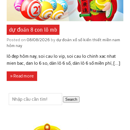
dự đoán 8 con lô mb
Posted on
08/08/2026
by
dự đoán xổ số kiến thiết miền nam
hôm nay
lô đẹp hôm nay, soi cau lo vip, soi cau lo chinh xac nhat
mien bac, dan lo 6 so, dàn lô 6 số, dàn lô 6 số miền phí, […]
» Read more
Search