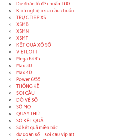
Dự đoán lô đề chuẩn 100
Kinh nghiệm soi cầu chuẩn
TRỰC TIẾP XS
XSMB
XSMN
XSMT
KẾT QUẢ XỔ SỐ
VIETLOTT
Mega 6×45
Max 3D
Max 4D
Power 6/55
THỐNG KÊ
SOI CẦU
DÒ VÉ SỐ
SỔ MƠ
QUAY THỬ
SỐ KẾT QUẢ
Số kết quả miền bắc
dự đoán số – soi cau vip mt