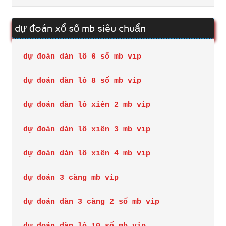
dự đoán xổ số mb siêu chuẩn
dự đoán dàn lô 6 số mb vip
dự đoán dàn lô 8 số mb vip
dự đoán dàn lô xiên 2 mb vip
dự đoán dàn lô xiên 3 mb vip
dự đoán dàn lô xiên 4 mb vip
dự đoán 3 càng mb vip
dự đoán dàn 3 càng 2 số mb vip