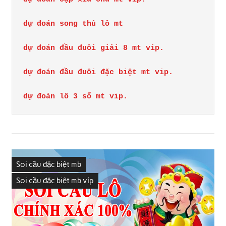
dự đoán song thủ lô mt
dự đoán đầu đuôi giải 8 mt vip.
dự đoán đầu đuôi đặc biệt mt vip.
dự đoán lô 3 số mt vip.
Soi cầu đặc biệt mb
Soi cầu đặc biệt mb víp