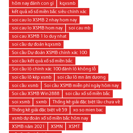
hôm nay đánh con gì
kqxsmb
kết quả xổ số miền bắc siêu chính xác
soi cau lo XSMB 2 nhay hom nay
soi cau lo XSMB hom nay
soi cau mb
soi cau XSMB 1 lo duy nhat
soi cầu dự đoán kqxsmb
Soi cầu Dự đoán XSMB chính xác 100
soi cầu kết quả xổ số miền bắc
Soi cầu lô chính xác 100 đánh lô không lỗ
soi cầu lô kép xsmb
soi cầu lô mn âm dương
soi cầu xsmb
Soi cầu XSMB miễn phí ngày hôm nay
Soi cầu XSMB Win2888
soi cầu xổ số miền bắc
soi xsmb
sxmb
Thống kê giải đặc biệt lâu chưa về
Thống kê giải đặc biệt về 59
xo so mien bac
xsmb dự đoán xổ số miền bắc hôm nay
XSMB năm 2021
XSMN
XSMT