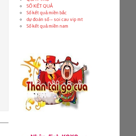
SỐ KẾT QUẢ
Số kết quả miền bắc
dự đoán số – soi cau vip mt
Số kết quả miền nam