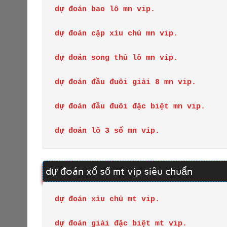
dự đoán bao lô mn vip.
dự đoán cặp xỉu chủ mn vip.
dự đoán song thủ lô mn vip.
dự đoán đầu đuôi giải 8 mn vip.
dự đoán đầu đuôi đặc biệt mn vip.
dự đoán lô 3 số mn vip.
dự đoán xổ số mt vip siêu chuẩn
dự đoán xỉu chủ mt vip.
dự đoán giải đặc biệt mt vip.