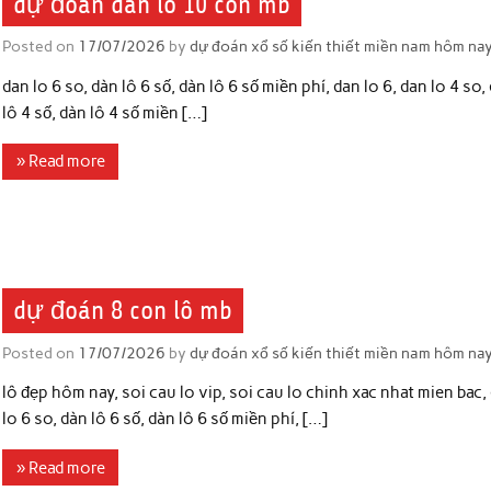
dự đoán dàn lô 10 con mb
Posted on
17/07/2026
by
dự đoán xổ số kiến thiết miền nam hôm na
dan lo 6 so, dàn lô 6 số, dàn lô 6 số miền phí, dan lo 6, dan lo 4 so,
lô 4 số, dàn lô 4 số miền […]
» Read more
dự đoán 8 con lô mb
Posted on
17/07/2026
by
dự đoán xổ số kiến thiết miền nam hôm na
lô đẹp hôm nay, soi cau lo vip, soi cau lo chinh xac nhat mien bac,
lo 6 so, dàn lô 6 số, dàn lô 6 số miền phí, […]
» Read more