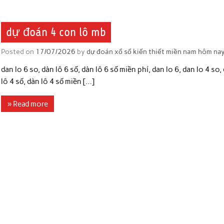
dự đoán 4 con lô mb
Posted on
17/07/2026
by
dự đoán xổ số kiến thiết miền nam hôm na
dan lo 6 so, dàn lô 6 số, dàn lô 6 số miền phí, dan lo 6, dan lo 4 so,
lô 4 số, dàn lô 4 số miền […]
» Read more