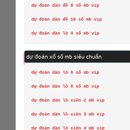
dự đoán dàn đề 8 số mb vip
dự đoán dàn đề 10 số mb vip
dự đoán dàn lô 4 số mb vip
dự đoán xổ số mb siêu chuẩn
dự đoán dàn lô 6 số mb vip
dự đoán dàn lô 8 số mb vip
dự đoán dàn lô xiên 2 mb vip
dự đoán dàn lô xiên 3 mb vip
dự đoán dàn lô xiên 4 mb vip