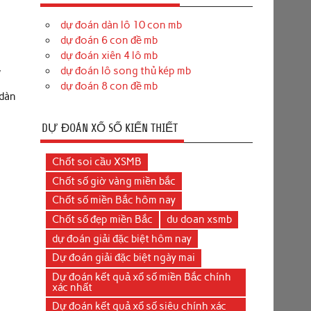
dự đoán dàn lô 10 con mb
dự đoán 6 con đề mb
dự đoán xiên 4 lô mb
dự đoán lô song thủ kép mb
y
dự đoán 8 con đề mb
 dàn
DỰ ĐOÁN XỔ SỐ KIẾN THIẾT
Chốt soi cầu XSMB
Chốt số giờ vàng miền bắc
Chốt số miền Bắc hôm nay
Chốt số đẹp miền Bắc
du doan xsmb
dự đoán giải đặc biệt hôm nay
Dự đoán giải đặc biệt ngày mai
Dự đoán kết quả xổ số miền Bắc chính
xác nhất
Dự đoán kết quả xổ số siêu chính xác