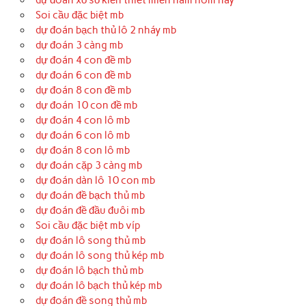
dự đoán xổ số kiến thiết miền nam hôm nay
Soi cầu đặc biệt mb
dự đoán bạch thủ lô 2 nháy mb
dự đoán 3 càng mb
dự đoán 4 con đề mb
dự đoán 6 con đề mb
dự đoán 8 con đề mb
dự đoán 10 con đề mb
dự đoán 4 con lô mb
dự đoán 6 con lô mb
dự đoán 8 con lô mb
dự đoán cặp 3 càng mb
dự đoán dàn lô 10 con mb
dự đoán đề bạch thủ mb
dự đoán đề đầu đuôi mb
Soi cầu đặc biệt mb víp
dự đoán lô song thủ mb
dự đoán lô song thủ kép mb
dự đoán lô bạch thủ mb
dự đoán lô bạch thủ kép mb
dự đoán đề song thủ mb