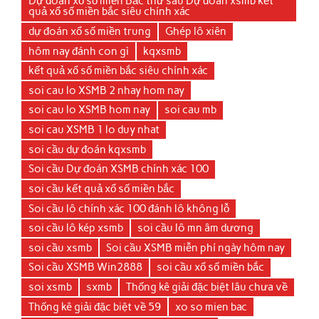
Dự đoán xổ số miền Bắc thứ sáu Dự đoán xsmb kết
quả xổ số miền bắc siêu chính xác
dự đoán xổ số miền trung
Ghép lô xiên
hôm nay đánh con gì
kqxsmb
kết quả xổ số miền bắc siêu chính xác
soi cau lo XSMB 2 nhay hom nay
soi cau lo XSMB hom nay
soi cau mb
soi cau XSMB 1 lo duy nhat
soi cầu dự đoán kqxsmb
Soi cầu Dự đoán XSMB chính xác 100
soi cầu kết quả xổ số miền bắc
Soi cầu lô chính xác 100 đánh lô không lỗ
soi cầu lô kép xsmb
soi cầu lô mn âm dương
soi cầu xsmb
Soi cầu XSMB miễn phí ngày hôm nay
Soi cầu XSMB Win2888
soi cầu xổ số miền bắc
soi xsmb
sxmb
Thống kê giải đặc biệt lâu chưa về
Thống kê giải đặc biệt về 59
xo so mien bac