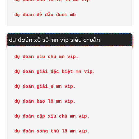
dự đoán dàn lô 10 số mb vip
dự đoán đề đầu đuôi mb
dự đoán xổ số mn vip siêu chuẩn
dự đoán xỉu chủ mn vip.
dự đoán giải đặc biệt mn vip.
dự đoán giải 8 mn vip.
dự đoán bao lô mn vip.
dự đoán cặp xỉu chủ mn vip.
dự đoán song thủ lô mn vip.