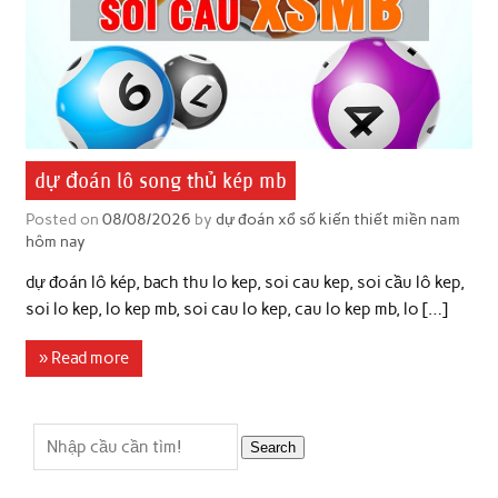
dự đoán lô song thủ kép mb
Posted on
08/08/2026
by
dự đoán xổ số kiến thiết miền nam
hôm nay
dự đoán lô kép, bach thu lo kep, soi cau kep, soi cầu lô kep,
soi lo kep, lo kep mb, soi cau lo kep, cau lo kep mb, lo […]
» Read more
Search