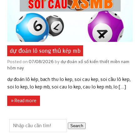
dự đoán lô song thủ kép mb
Posted on
07/08/2026
by
dự đoán xổ số kiến thiết miền nam
hôm nay
dự đoán lô kép, bach thu lo kep, soi cau kep, soi cầu lô kep,
soi lo kep, lo kep mb, soi cau lo kep, cau lo kep mb, lo […]
» Read more
Search