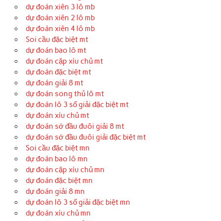
dự đoán xiên 3 lô mb
dự đoán xiên 2 lô mb
dự đoán xiên 4 lô mb
Soi cầu đặc biệt mt
dự đoán bao lô mt
dự đoán cặp xíu chủ mt
dự đoán đặc biệt mt
dự đoán giải 8 mt
dự đoán song thủ lô mt
dự đoán lô 3 số giải đặc biệt mt
dự đoán xíu chủ mt
dự đoán sớ đầu đuôi giải 8 mt
dự đoán sớ đầu đuôi giải đặc biệt mt
Soi cầu đặc biệt mn
dự đoán bao lô mn
dự đoán cặp xíu chủ mn
dự đoán đặc biệt mn
dự đoán giải 8 mn
dự đoán lô 3 số giải đặc biệt mn
dự đoán xíu chủ mn