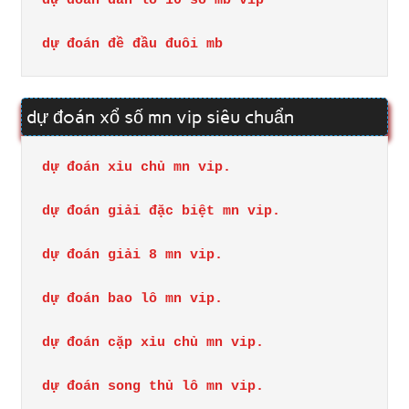
dự đoán dàn lô 10 số mb vip
dự đoán đề đầu đuôi mb
dự đoán xổ số mn vip siêu chuẩn
dự đoán xỉu chủ mn vip.
dự đoán giải đặc biệt mn vip.
dự đoán giải 8 mn vip.
dự đoán bao lô mn vip.
dự đoán cặp xỉu chủ mn vip.
dự đoán song thủ lô mn vip.