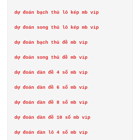
dự đoán bạch thủ lô kép mb vip
dự đoán song thủ lô kép mb vip
dự đoán bạch thủ đề mb vip
dự đoán song thủ đề mb vip
dự đoán dàn đề 4 số mb vip
dự đoán dàn đề 6 số mb vip
dự đoán dàn đề 8 số mb vip
dự đoán dàn đề 10 số mb vip
dự đoán dàn lô 4 số mb vip