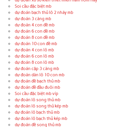
dự đoán xổ số kiến thiết miền nam hôm nay
Soi cầu đặc biệt mb
dự đoán bạch thủ lô 2 nháy mb
dự đoán 3 càng mb
dự đoán 4 con đề mb
dự đoán 6 con đề mb
dự đoán 8 con đề mb
dự đoán 10 con đề mb
dự đoán 4 con lô mb
dự đoán 6 con lô mb
dự đoán 8 con lô mb
dự đoán cặp 3 càng mb
dự đoán dàn lô 10 con mb
dự đoán đề bạch thủ mb
dự đoán đề đầu đuôi mb
Soi cầu đặc biệt mb víp
dự đoán lô song thủ mb
dự đoán lô song thủ kép mb
dự đoán lô bạch thủ mb
dự đoán lô bạch thủ kép mb
dự đoán đề song thủ mb