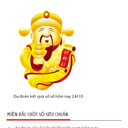
Dự đoán kết quả xổ số hôm nay 24/10
MIỀN BẮC CHỐT SỐ SIÊU CHUẨN