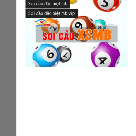
Soi cầu đặc biệt mb
Soi cầu đặc biệt mb víp