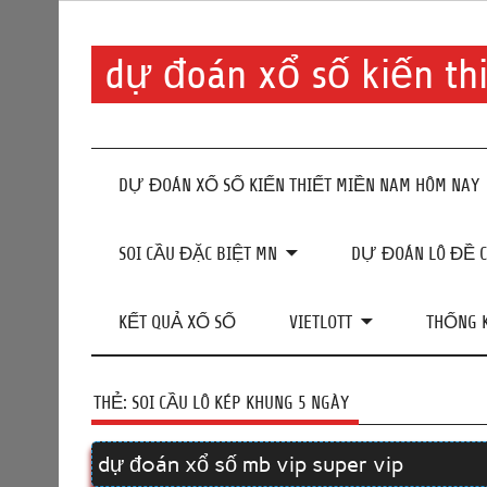
Skip
to
content
dự đoán xổ số kiến t
dự đoán xổ số kiến thiết miền nam hôm nay
DỰ ĐOÁN XỔ SỐ KIẾN THIẾT MIỀN NAM HÔM NAY
SOI CẦU ĐẶC BIỆT MN
DỰ ĐOÁN LÔ ĐỀ C
KẾT QUẢ XỔ SỐ
VIETLOTT
THỐNG 
THẺ:
SOI CẦU LÔ KÉP KHUNG 5 NGÀY
dự đoán xổ số mb vip super vip