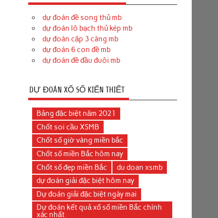
dự đoán đề song thủ mb
dự đoán lô bạch thủ kép mb
dự đoán cặp 3 càng mb
dự đoán 6 con đề mb
dự đoán đề đầu đuôi mb
DỰ ĐOÁN XỔ SỐ KIẾN THIẾT
Bảng đặc biệt năm 2021
Chốt soi cầu XSMB
Chốt số giờ vàng miền bắc
Chốt số miền Bắc hôm nay
Chốt số đẹp miền Bắc
du doan xsmb
dự đoán giải đặc biệt hôm nay
Dự đoán giải đặc biệt ngày mai
Dự đoán kết quả xổ số miền Bắc chính
xác nhất