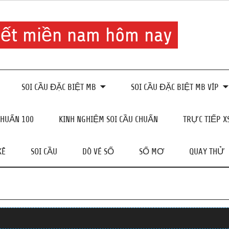
hiết miền nam hôm nay
SOI CẦU ĐẶC BIỆT MB
SOI CẦU ĐẶC BIỆT MB VÍP
HUẨN 100
KINH NGHIỆM SOI CẦU CHUẨN
TRỰC TIẾP X
KÊ
SOI CẦU
DÒ VÉ SỐ
SỔ MƠ
QUAY THỬ