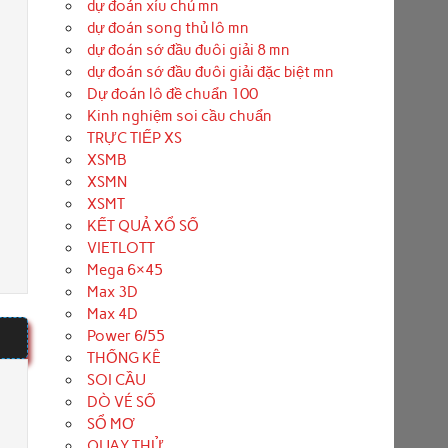
dự đoán xíu chủ mn
dự đoán song thủ lô mn
dự đoán sớ đầu đuôi giải 8 mn
dự đoán sớ đầu đuôi giải đặc biệt mn
Dự đoán lô đề chuẩn 100
Kinh nghiệm soi cầu chuẩn
TRỰC TIẾP XS
XSMB
XSMN
XSMT
KẾT QUẢ XỔ SỐ
VIETLOTT
Mega 6×45
Max 3D
Max 4D
Power 6/55
THỐNG KÊ
SOI CẦU
DÒ VÉ SỐ
SỔ MƠ
QUAY THỬ