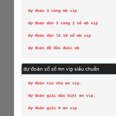
dự đoán 3 càng mb vip
dự đoán dàn 3 càng 2 số mb vip
dự đoán dàn lô 10 số mb vip
dự đoán đề đầu đuôi mb
dự đoán xổ số mn vip siêu chuẩn
dự đoán xỉu chủ mn vip.
dự đoán giải đặc biệt mn vip.
dự đoán giải 8 mn vip.