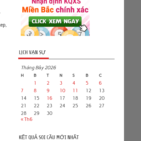
y
kep,
LỊCH VẠN SỰ
Tháng Bảy 2026
H
B
T
N
S
B
C
1
2
3
4
5
6
7
8
9
10
11
12
13
14
15
16
17
18
19
20
21
22
23
24
25
26
27
28
29
30
« Th6
KẾT QUẢ SOI CẦU MỚI NHẤT